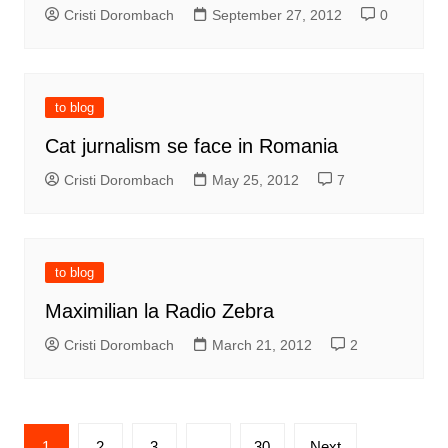
Cristi Dorombach
September 27, 2012
0
to blog
Cat jurnalism se face in Romania
Cristi Dorombach
May 25, 2012
7
to blog
Maximilian la Radio Zebra
Cristi Dorombach
March 21, 2012
2
Posts
1
2
3
…
30
Next