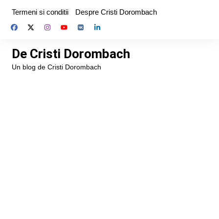
Skip
Termeni si conditii
Despre Cristi Dorombach
to
content
De Cristi Dorombach
Un blog de Cristi Dorombach