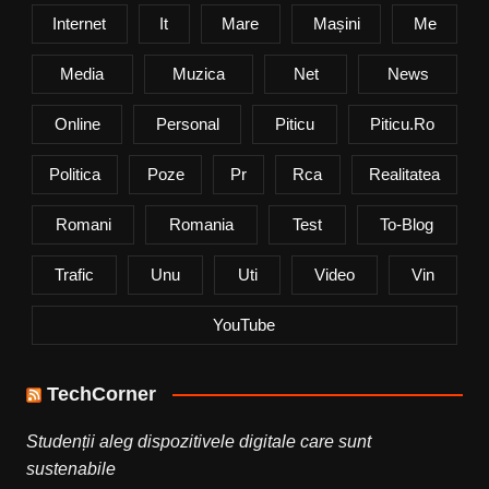
Internet
It
Mare
Mașini
Me
Media
Muzica
Net
News
Online
Personal
Piticu
Piticu.ro
Politica
Poze
Pr
Rca
Realitatea
Romani
Romania
Test
To-Blog
Trafic
Unu
Uti
Video
Vin
YouTube
TechCorner
Studenții aleg dispozitivele digitale care sunt
sustenabile