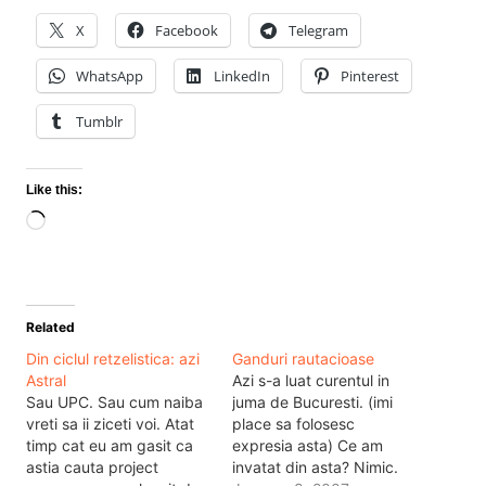
X
Facebook
Telegram
WhatsApp
LinkedIn
Pinterest
Tumblr
Like this:
Loading…
Related
Din ciclul retzelistica: azi
Ganduri rautacioase
Astral
Azi s-a luat curentul in
Sau UPC. Sau cum naiba
juma de Bucuresti. (imi
vreti sa ii ziceti voi. Atat
place sa folosesc
timp cat eu am gasit ca
expresia asta) Ce am
astia cauta project
invatat din asta? Nimic.