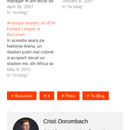
manager m-am lecuit de
Stam cu retelele electrice
January 8, 2007
ce retea pot sa aibe.
April 28, 2007
din 1970 toamna, de
In "to blog"
Faptul ca nu sunt
In "to blog"
cand s-a construit
securizate, nici macar pe
Bucurestiul si ... ne uitam
Avantajul teoretic al UEFA
partea de administrare ...
la ele. Si ele se uita la noi
Europe League la
retelele de net din
cu mila si zic ... hmm…
Bucuresti
Romania, o stie oricine.
In aceasta seara pe
Dar…
National Arena, un
stadion putin mai colorat
si acoperit decat un
stadion mic din Africa se
va disputa finala UEFA
May 9, 2012
Europe League. O sa fac
In "to blog"
o scurta comparatie cu
ce am vazut in Africa de
Sud la Cupa Mondiala,
Bucuresti
It
Piticu
To-Blog
pentru ca atat stadionul
cat si tarile…
Cristi Dorombach