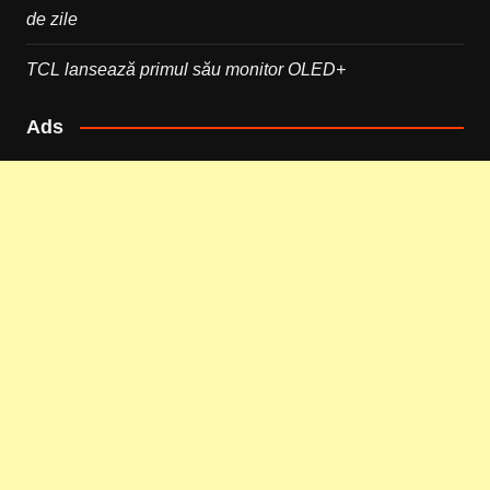
de zile
TCL lansează primul său monitor OLED+
Ads