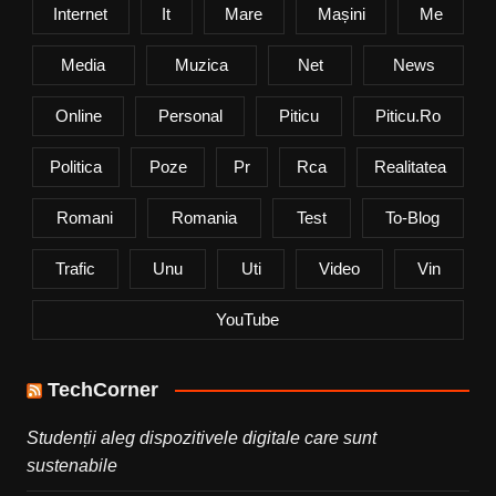
Internet
It
Mare
Mașini
Me
Media
Muzica
Net
News
Online
Personal
Piticu
Piticu.ro
Politica
Poze
Pr
Rca
Realitatea
Romani
Romania
Test
To-Blog
Trafic
Unu
Uti
Video
Vin
YouTube
TechCorner
Studenții aleg dispozitivele digitale care sunt
sustenabile