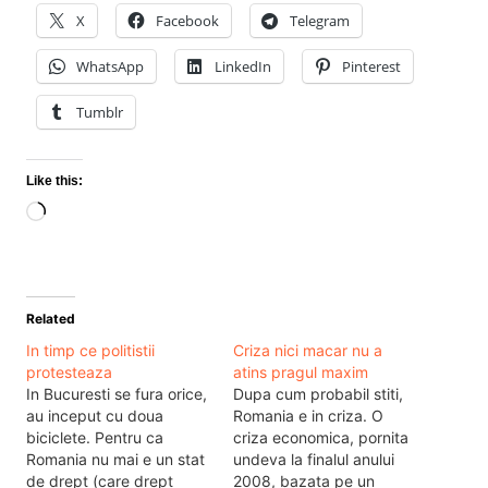
X
Facebook
Telegram
WhatsApp
LinkedIn
Pinterest
Tumblr
Like this:
Loading…
Related
In timp ce politistii
Criza nici macar nu a
protesteaza
atins pragul maxim
In Bucuresti se fura orice,
Dupa cum probabil stiti,
au inceput cu doua
Romania e in criza. O
biciclete. Pentru ca
criza economica, pornita
Romania nu mai e un stat
undeva la finalul anului
de drept (care drept
2008, bazata pe un