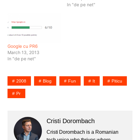
si muzica de fundal. Ea
In "de pe net"
nu e mai putin penibila,
dar a ajuns fara probleme
in primetime la ProTV :)
Priveste-o aici :)
Google cu PR6
March 13, 2013
In "de pe net"
2008
Blog
Fun
It
Piticu
Pr
Cristi Dorombach
Cristi Dorombach is a Romanian
tech voice who thrives where