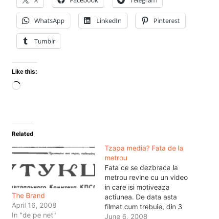
X
Facebook
Telegram
WhatsApp
LinkedIn
Pinterest
Tumblr
Like this:
Loading…
Related
Tzapa media? Fata de la
metrou
Fata ce se dezbraca la
metrou revine cu un video
in care isi motiveaza
The Brand
actiunea. De data asta
April 16, 2008
filmat cum trebuie, din 3
In "de pe net"
cadre, cu taieturi, montaj
June 6, 2008