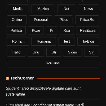
Media
Muzica
Net
News
Online
Personal
Piticu
Piticu.ro
Politica
Poze
Pr
Rca
Realitatea
Romani
Romania
Test
To-Blog
Trafic
Unu
Uti
Video
Vin
YouTube
TechCorner
Studenții aleg dispozitivele digitale care sunt
sustenabile
Cum alegi aerul condiționat potrivit pentru vară