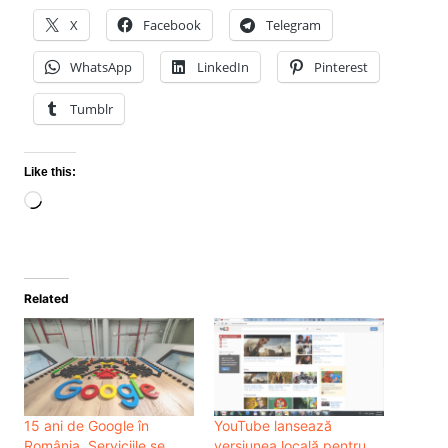
X
Facebook
Telegram
WhatsApp
LinkedIn
Pinterest
Tumblr
Like this:
Loading…
Related
15 ani de Google în
YouTube lansează
România. Serviciile se
versiunea locală pentru