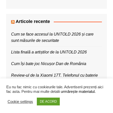
Articole recente
Cum se face accesul la UNTOLD 2026 și care
sunt măsurile de securitate
Lista finală a artiștilor de la UNTOLD 2026
Cum își bate joc Nicușor Dan de România
Review-ul de la Xiaomi 17T. Telefonul cu baterie
de 6500 mAh
Eu nu fac nimic cu cookieurile tale. Advertiserii prezenți aici
fac asta. Pentru mai multe detalii
urmărește materialul.
ADATA SC610, SSD-ul cât un stick USB
Cookie settings
DE ACORD
Xiaomi a lansat noi ceasuri, căști, televizor și
aspirator