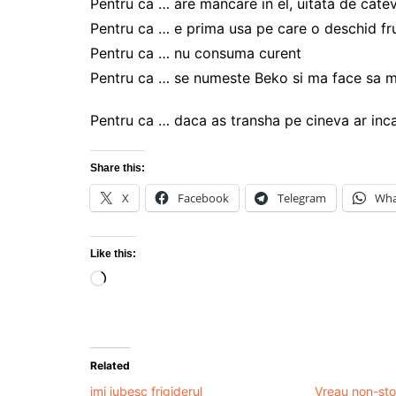
Pentru ca … are mancare in el, uitata de catev
Pentru ca … e prima usa pe care o deschid f
Pentru ca … nu consuma curent
Pentru ca … se numeste Beko si ma face sa ma
Pentru ca … daca as transha pe cineva ar inca
Share this:
X
Facebook
Telegram
Wha
Like this:
Loading…
Related
imi iubesc frigiderul
Vreau non-sto