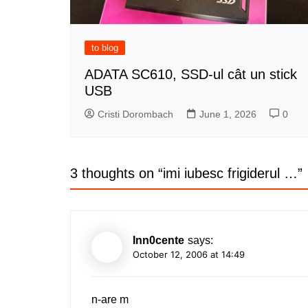
to blog
ADATA SC610, SSD-ul cât un stick
USB
Cristi Dorombach
June 1, 2026
0
3 thoughts on “
imi iubesc frigiderul …
”
Inn0cente
says:
October 12, 2006 at 14:49
n-are m