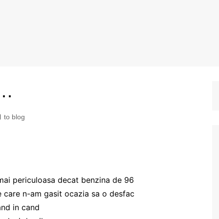
 …
to blog
e mai periculoasa decat benzina de 96
pe care n-am gasit ocazia sa o desfac
and in cand