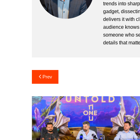
trends into sharp
gadget, dissectin
delivers it with 
audience knows h
someone who sees
details that matte
Post
Prev
navigation