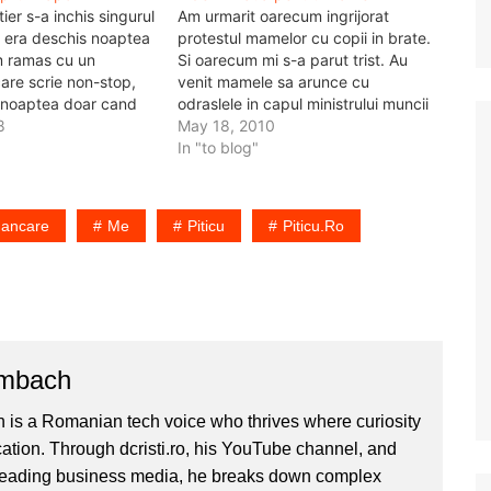
tier s-a inchis singurul
Am urmarit oarecum ingrijorat
 era deschis noaptea
protestul mamelor cu copii in brate.
am ramas cu un
Si oarecum mi s-a parut trist. Au
are scrie non-stop,
venit mamele sa arunce cu
 noaptea doar cand
odraslele in capul ministrului muncii
f sa stea acolo.
8
spunandu-i ca trebuie sa le lase
May 18, 2010
sunt cam nevoit sa
indemnizatiile pentru care ele au
In "to blog"
aturile la Nic-ul din
muncit, ca sa stea cu copii acasa si
i,…
sa nu faca nimic.…
ancare
Me
Piticu
Piticu.ro
ombach
 is a Romanian tech voice who thrives where curiosity
ion. Through dcristi.ro, his YouTube channel, and
 leading business media, he breaks down complex