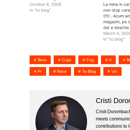
October 6, 2006
La mine in car
In "to blog"
non-stop care
(!!!) . Acum 
magazin, pe c
dar e deschis
are cineva che
March 4, 200
Drept urmare 
In "to blog"
imi fac cumpar
Dorobanti. Ba
Bere
Copii
Frig
It
M
Pr
Rece
To-Blog
Vin
Cristi Dor
Cristi Dorombach
meets communicat
contributions to