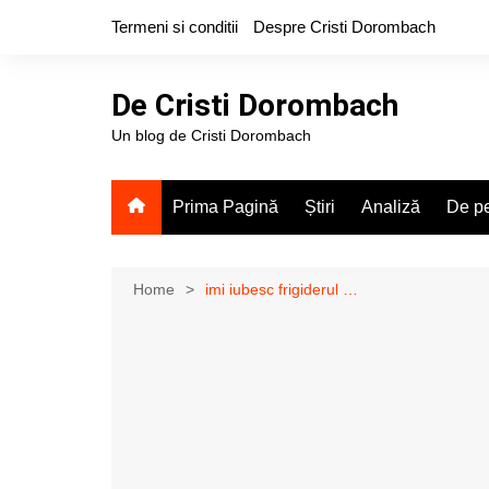
Skip
Termeni si conditii
Despre Cristi Dorombach
to
content
De Cristi Dorombach
Un blog de Cristi Dorombach
Prima Pagină
Știri
Analiză
De pe
Home
imi iubesc frigiderul …