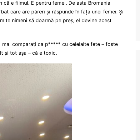
m că e filmul. E pentru femei. De asta Bromania
rbat care are păreri și răspunde în fața unei femei. Și
imite nimeni să doarmă pe preș, el devine acest
ă mai comparați ca p***** cu celelalte fete – foste
 și tot așa – că e toxic.