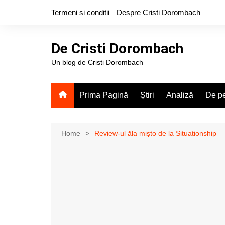
Skip
Termeni si conditii
Despre Cristi Dorombach
to
content
De Cristi Dorombach
Un blog de Cristi Dorombach
Prima Pagină
Știri
Analiză
De pe
Home
Review-ul ăla mișto de la Situationship