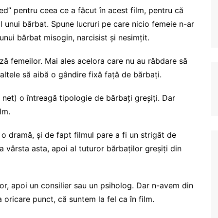
led” pentru ceea ce a făcut în acest film, pentru că
l unui bărbat. Spune lucruri pe care nicio femeie n-ar
nui bărbat misogin, narcisist și nesimțit.
ază femeilor. Mai ales acelora care nu au răbdare să
altele să aibă o gândire fixă față de bărbați.
net) o întreagă tipologie de bărbați greșiți. Dar
lm.
o dramă, și de fapt filmul pare a fi un strigăt de
la vârsta asta, apoi al tuturor bărbaților greșiți din
 lor, apoi un consilier sau un psiholog. Dar n-avem din
a oricare punct, că suntem la fel ca în film.