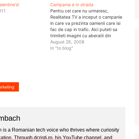
alentine’s!
Campania e in strada
011
Pentru cei care nu urmaresc,
Realitatea TV a inceput o campanie
in care va prezinta oamenii care isi
fac de cap in trafic. Aici puteti sa
trimiteti imagini cu aberatii din
trafic, poze, video, masinile
August 26, 2008
oamenilor de bani gata care n-au
In "to blog"
pic de respect fata de lege si fata
de…
rketing
ombach
 is a Romanian tech voice who thrives where curiosity
ion. Through dcristi.ro, his YouTube channel, and