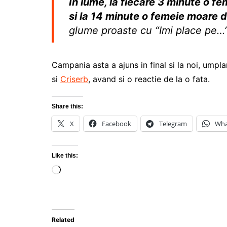
In lume, la fiecare 3 minute o f
si la 14 minute o femeie moare d
glume proaste cu “Imi place pe…
Campania asta a ajuns in final si la noi, umpl
si
Criserb
, avand si o reactie de la o fata.
Share this:
X
Facebook
Telegram
Wha
Like this:
Loading…
Related