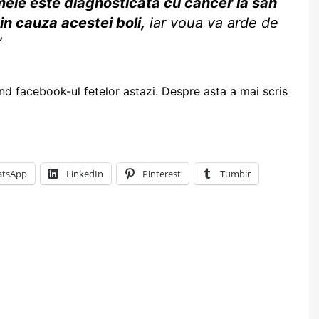
emeie este diagnosticata cu cancer la san
in cauza acestei boli,
iar voua va arde de
”
and facebook-ul fetelor astazi. Despre asta a mai scris
tsApp
LinkedIn
Pinterest
Tumblr