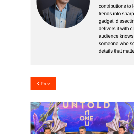
contributions to
trends into sharp
gadget, dissectin
delivers it with 
audience knows h
someone who sees
details that matte
Post
Prev
navigation