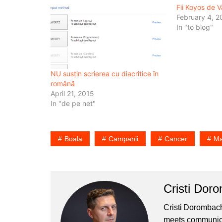
Fii Koyos de V
February 4, 2
In "to blog"
NU susțin scrierea cu diacritice în
română
April 21, 2015
In "de pe net"
Boala
Campanii
Cancer
Ma
Cristi Dor
Cristi Dorombach
meets communicat