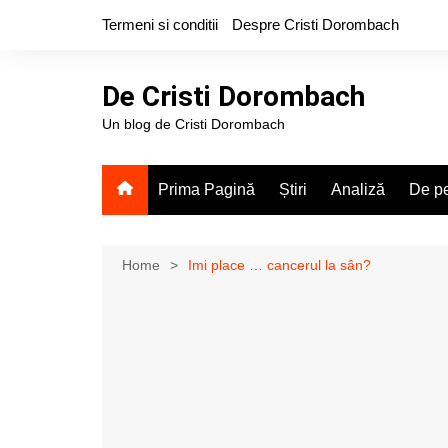
Skip
Termeni si conditii
Despre Cristi Dorombach
to
content
De Cristi Dorombach
Un blog de Cristi Dorombach
Prima Pagină
Știri
Analiză
De pe
Home
Imi place … cancerul la sân?