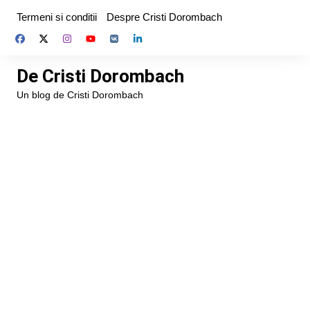
Skip
Termeni si conditii
Despre Cristi Dorombach
to
content
De Cristi Dorombach
Un blog de Cristi Dorombach