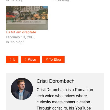
care a militat pentru asta.
presedinte, s-a ofticat pe
Distractia n-a constat
Basescu. Cam asta e
atat in concursul de
ceea ce stim despre
karaoke, foarte misto de
Iliescu. Asta e ceea ce e
altfel, cat…
public. In…
Eu tot am dreptate
February 19, 2008
In "to blog"
It
Piticu
To-Blog
Cristi Dorombach
Cristi Dorombach is a Romanian
tech voice who thrives where
curiosity meets communication.
Through dcristi.ro, his YouTube