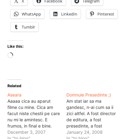
X
Facebook
Telegram
WhatsApp
LinkedIn
Pinterest
Tumblr
Like this:
Loading…
Related
Aseara
Domnule Presedinte ;)
Aaaaa cica au aparut
Am stat iar sa ma
filme cu mine. Cica am
gandesc, n-ai cum sa ii
facut niste chestii pe care
zici altfel. A fost director
nu mi le amintesc. E
de editura, a fost
frumos, in final e bine.
presedinte, a fost
Multumesc Magdei ca m-
December 3, 2007
presedinte, a stat pe
January 24, 2008
a dus acasa, si Bogdan
In "to blog"
bara, a fost iar
In "to blog"