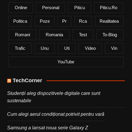
Online
Personal
Piticu
Piticu.ro
Politica
Poze
Pr
Rca
Realitatea
Romani
Romania
Test
To-Blog
Trafic
Unu
Uti
Video
Vin
YouTube
TechCorner
Studenții aleg dispozitivele digitale care sunt
sustenabile
Cum alegi aerul condiționat potrivit pentru vară
Samsung a lansat noua serie Galaxy Z