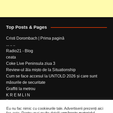
Top Posts & Pages
Cristi Dorombach | Prima pagină
... .. ..
Radio21 - Blog
ceata
Coke Live Peninsula ziua 3
Review-ul ăla mișto de la Situationship
Cum se face accesul la UNTOLD 2026 și care sunt
măsurile de securitate
Graffiti la metrou
K R E M L I N
Peisaj de iarna
Eu nu fac nimic cu cookieurile tale. Advertiserii prezenți aici