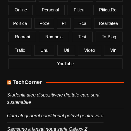
Online
Personal
Piticu
Piticu.ro
Politica
Poze
Pr
Rca
Realitatea
Romani
Romania
Test
To-Blog
Trafic
Unu
Uti
Video
Vin
YouTube
TechCorner
Studenții aleg dispozitivele digitale care sunt
sustenabile
Cum alegi aerul condiționat potrivit pentru vară
Samsung a lansat noua serie Galaxy Z