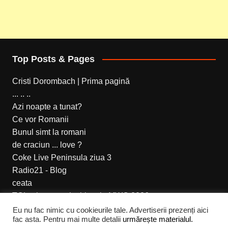
Top Posts & Pages
Cristi Dorombach | Prima pagină
... .. ..
Azi noapte a tunat?
Ce vor Romanii
Bunul simt la romani
de craciun ... love ?
Coke Live Peninsula ziua 3
Radio21 - Blog
ceata
TCL a lansat noi tablete la MWC 2026
Eu nu fac nimic cu cookieurile tale. Advertiserii prezenți aici
fac asta. Pentru mai multe detalii
urmărește materialul.