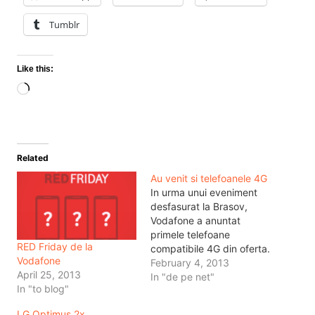
Tumblr
Like this:
Loading…
Related
Au venit si telefoanele 4G
In urma unui eveniment
desfasurat la Brasov,
Vodafone a anuntat
primele telefoane
RED Friday de la
compatibile 4G din oferta.
Vodafone
Acestea sunt Samsung
February 4, 2013
April 25, 2013
Galaxy S3 LTE si HTC
In "de pe net"
In "to blog"
One SV LTE. Telefoanele
sunt disponibile in
LG Optimus 2x