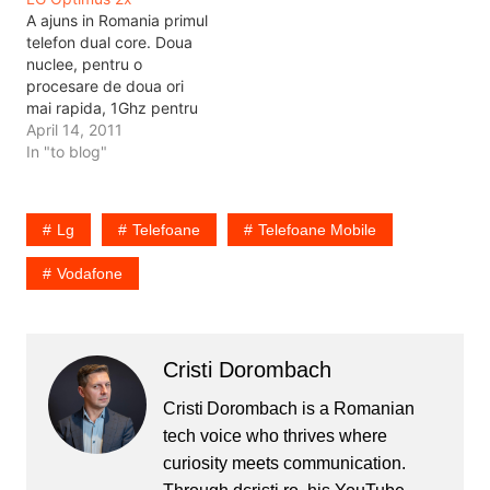
magazinele Vodafone din
A ajuns in Romania primul
orasele care au acoperire
telefon dual core. Doua
4G. Nu se stie nimic inca
nuclee, pentru o
pentru utilizatorii de
procesare de doua ori
telefoane iPhone 5,…
mai rapida, 1Ghz pentru
orice ai vrea sa faci cu
April 14, 2011
telefonul. Din prezentarea
In "to blog"
produsului veti intelege
cam ce stie sa faca, cum
stie sa faca si ce optiuni
Lg
Telefoane
Telefoane Mobile
are. E cred primul telefon
care…
Vodafone
Cristi Dorombach
Cristi Dorombach is a Romanian
tech voice who thrives where
curiosity meets communication.