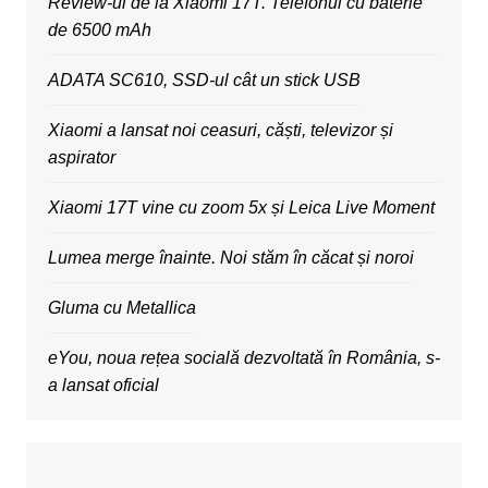
Review-ul de la Xiaomi 17T. Telefonul cu baterie
de 6500 mAh
ADATA SC610, SSD-ul cât un stick USB
Xiaomi a lansat noi ceasuri, căști, televizor și
aspirator
Xiaomi 17T vine cu zoom 5x și Leica Live Moment
Lumea merge înainte. Noi stăm în căcat și noroi
Gluma cu Metallica
eYou, noua rețea socială dezvoltată în România, s-
a lansat oficial