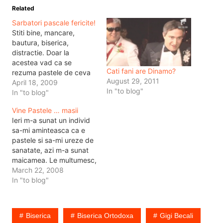
Related
Sarbatori pascale fericite!
Stiti bine, mancare,
bautura, biserica,
distractie. Doar la
acestea vad ca se
Cati fani are Dinamo?
rezuma pastele de ceva
August 29, 2011
ani incoace. Anul asta in
April 18, 2009
In "to blog"
mod special, probabil
In "to blog"
pentru a mai schimba
Vine Pastele … masii
ceva din traditie s-a
Ieri m-a sunat un individ
referit si la Becali.
sa-mi aminteasca ca e
Amintindu-va ca
pastele si sa-mi ureze de
Dumnezeu nu apare la
sanatate, azi m-a sunat
stiri, va urez sarbatori
maicamea. Le multumesc,
fericite alaturi de cei…
daca nu imi aminteau ei
March 22, 2008
sigur uitam. Si asa inca nu
In "to blog"
stiu unde ma duc diseara
la inviere. Sper sa ajung
la vreo biserica. (btw stie
Biserica
Biserica Ortodoxa
Gigi Becali
cineva sa-mi explice…