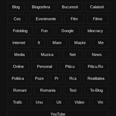
Blog
Blogosfera
Bucuresti
Calatorii
Ces
Evenimente
Film
Filme
Fotoblog
Fun
Google
Idiocracy
Internet
It
Mare
Mașini
Me
Media
Muzica
Net
News
Online
Personal
Piticu
Piticu.ro
Politica
Poze
Pr
Rca
Realitatea
Romani
Romania
Test
To-Blog
Trafic
Unu
Uti
Video
Vin
YouTube