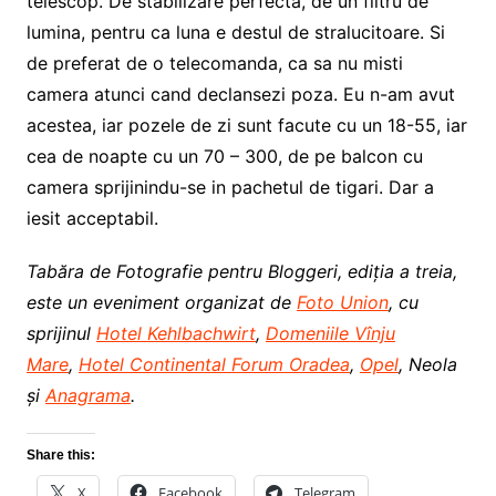
telescop. De stabilizare perfecta, de un filtru de
lumina, pentru ca luna e destul de stralucitoare. Si
de preferat de o telecomanda, ca sa nu misti
camera atunci cand declansezi poza. Eu n-am avut
acestea, iar pozele de zi sunt facute cu un 18-55, iar
cea de noapte cu un 70 – 300, de pe balcon cu
camera sprijinindu-se in pachetul de tigari. Dar a
iesit acceptabil.
Tabăra de Fotografie pentru Bloggeri, ediția a treia,
este un eveniment organizat de
Foto Union
, cu
sprijinul
Hotel Kehlbachwirt
,
Domeniile Vînju
Mare
,
Hotel Continental Forum Oradea
,
Opel
, Neola
și
Anagrama
.
Share this:
X
Facebook
Telegram