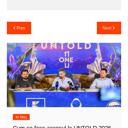
Post
Prev
Next
navigation
to blog