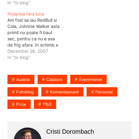
In "to blog"
Noaptea fara luna
Am fost sa iau RedBull si
Cola, Johnnie Walker asta
primit nu poate fi baut
sec, pentru ca nu e asa
de frig afara. In schimb e
luna ascunsa undeva, sau
December 26, 2007
nu e deloc. E frig, e iarna,
In "to blog"
bate vantul si bate rece,
atat cat sa iti stinga
tigarea sau…
Austria
Calatorii
Evenimente
Fotoblog
Komandament
Personal
Poze
Tfb3
Cristi Dorombach