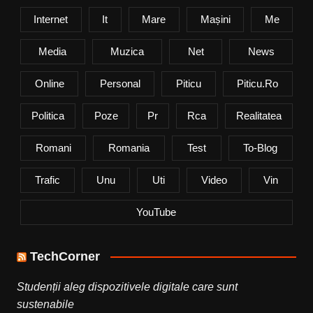
Internet
It
Mare
Mașini
Me
Media
Muzica
Net
News
Online
Personal
Piticu
Piticu.ro
Politica
Poze
Pr
Rca
Realitatea
Romani
Romania
Test
To-Blog
Trafic
Unu
Uti
Video
Vin
YouTube
TechCorner
Studenții aleg dispozitivele digitale care sunt
sustenabile