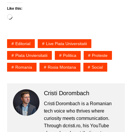
Like this:
Loading…
Editorial
Live Piata Universitatii
Piata Unviersitatii
Politica
Proteste
Romania
Rosia Montana
Social
Cristi Dorombach
Cristi Dorombach is a Romanian
tech voice who thrives where
curiosity meets communication.
Through dcristi.ro, his YouTube