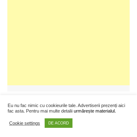
Eu nu fac nimic cu cookieurile tale. Advertiserii prezenți aici
Blog Stats
fac asta. Pentru mai multe detalii
urmărește materialul.
902,065 hits
Cookie settings
DE ACORD