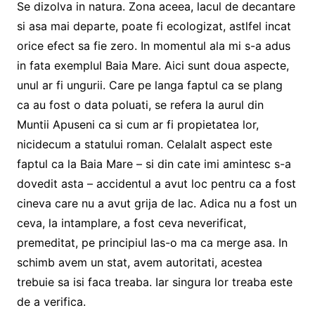
Se dizolva in natura. Zona aceea, lacul de decantare
si asa mai departe, poate fi ecologizat, astlfel incat
orice efect sa fie zero. In momentul ala mi s-a adus
in fata exemplul Baia Mare. Aici sunt doua aspecte,
unul ar fi ungurii. Care pe langa faptul ca se plang
ca au fost o data poluati, se refera la aurul din
Muntii Apuseni ca si cum ar fi propietatea lor,
nicidecum a statului roman. Celalalt aspect este
faptul ca la Baia Mare – si din cate imi amintesc s-a
dovedit asta – accidentul a avut loc pentru ca a fost
cineva care nu a avut grija de lac. Adica nu a fost un
ceva, la intamplare, a fost ceva neverificat,
premeditat, pe principiul las-o ma ca merge asa. In
schimb avem un stat, avem autoritati, acestea
trebuie sa isi faca treaba. Iar singura lor treaba este
de a verifica.