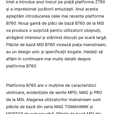
Intel a introdus anul trecut pe piață platforma Z790
și a impresionat jucătorii entuziaști. Anul acesta
așteptăm introducerea celei mai recente platforme
B760. Noua gamă de plăci de bază B760 de la MSI
va produce o surpriză pentru utilizatorii obișnuiți,
atrăgând interesul și stârnind discuții pe scară largă.
Plăcile de bază MSI B760 vizează piața mainstream,
au un design unic și specificații bogate. Haideți să
aflăm în continuare mai multe detalii despre
platforma B760.
Platforma B760 are o mulțime de caracteristici
uimitoare, evidențiate de seriile MPG, MAG și PRO
de la MSI. Alegerea utilizatorilor mainstream sunt
plăcile de bază din seria MAG TOMAHAWK și
MORTAR de culoare albă. Plăcile de bază MSI din