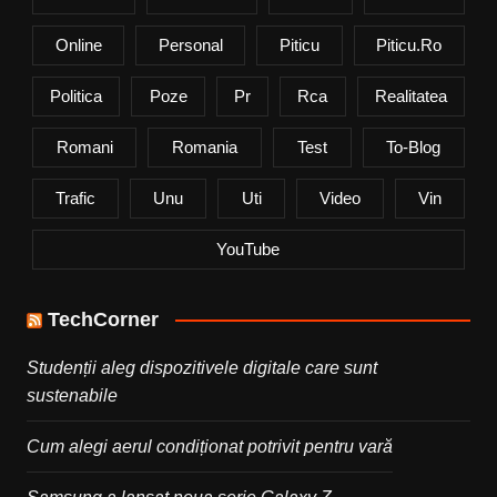
Online
Personal
Piticu
Piticu.ro
Politica
Poze
Pr
Rca
Realitatea
Romani
Romania
Test
To-Blog
Trafic
Unu
Uti
Video
Vin
YouTube
TechCorner
Studenții aleg dispozitivele digitale care sunt
sustenabile
Cum alegi aerul condiționat potrivit pentru vară