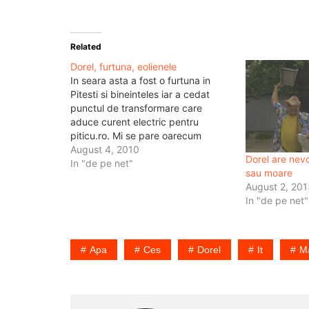
Related
Dorel, furtuna, eolienele
In seara asta a fost o furtuna in
Pitesti si bineinteles iar a cedat
punctul de transformare care
aduce curent electric pentru
piticu.ro. Mi se pare oarecum
normal sa se intample asta, mai
August 4, 2010
Dorel are nevo
ales ca pe firul ala nu e doar
In "de pe net"
sau moare
serverul meu, nici serverul meu nu e
August 2, 20
pus intr-0…
In "de pe net"
Apa
Ces
Dorel
It
Ma