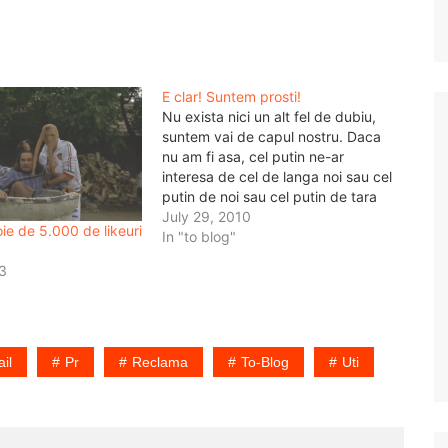
E clar! Suntem prosti!
Nu exista nici un alt fel de dubiu,
suntem vai de capul nostru. Daca
nu am fi asa, cel putin ne-ar
interesa de cel de langa noi sau cel
putin de noi sau cel putin de tara
asta sau de munca pe care noi o
July 29, 2010
ie de 5.000 de likeuri
facem. Cum dupa atatia ani…
In "to blog"
13
il
Pr
Reclama
To-Blog
Uti