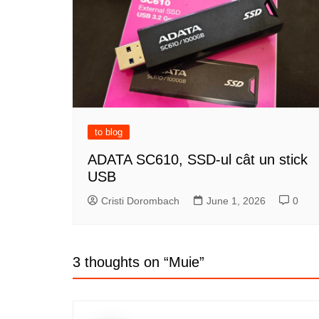
to blog
ADATA SC610, SSD-ul cât un stick
USB
Cristi Dorombach
June 1, 2026
0
3 thoughts on “
Muie
”