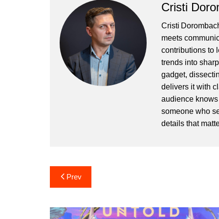
Cristi Dor
Cristi Dorombach
meets communicat
contributions to
trends into sharp
gadget, dissectin
delivers it with 
audience knows h
someone who sees
details that matte
Post
Prev
navigation