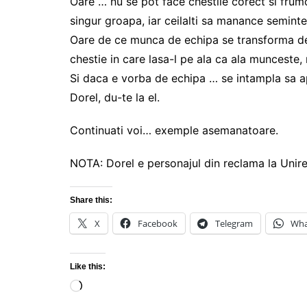
Oare … nu se pot face chestiie corect si frum
singur groapa, iar ceilalti sa manance seminte 
Oare de ce munca de echipa se transforma de c
chestie in care lasa-l pe ala ca ala munceste,
Si daca e vorba de echipa … se intampla sa 
Dorel, du-te la el.
Continuati voi… exemple asemanatoare.
NOTA: Dorel e personajul din reclama la Unire
Share this:
X
Facebook
Telegram
Wha
Like this:
Loading…