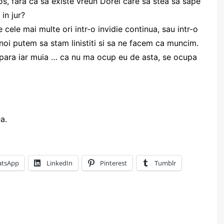
os, fara ca sa existe vreun Dorel care sa stea sa sape
in jur?
ele mai multe ori intr-o invidie continua, sau intr-o
 noi putem sa stam linistiti si sa ne facem ca muncim.
apara iar muia … ca nu ma ocup eu de asta, se ocupa
a.
tsApp
LinkedIn
Pinterest
Tumblr