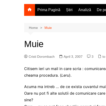
Prima Pagină
Știri
Analiză
De pe
Home
Muie
Muie
Cristi Dorombach
April 3, 2007
3
to
Citisem ieri un mail in care scria : comunica
cheama procedura. (
Leru
).
Acuma ma intreb … de ce exista cuvantul mui
Oare nu pot fi alte solutii de comunicare care
sine?