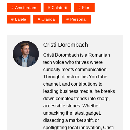
bilete online. Drept
Amsterdam
Calatorii
Flori
urmare, iată ce trebuie să
faci pentru…
Lalele
Olanda
Personal
Cristi Dorombach
Cristi Dorombach is a Romanian
tech voice who thrives where
curiosity meets communication.
Through dcristi.ro, his YouTube
channel, and contributions to
leading business media, he breaks
down complex trends into sharp,
accessible stories. Whether
unpacking the latest gadget,
dissecting a market shift, or
spotlighting local innovation, Cristi