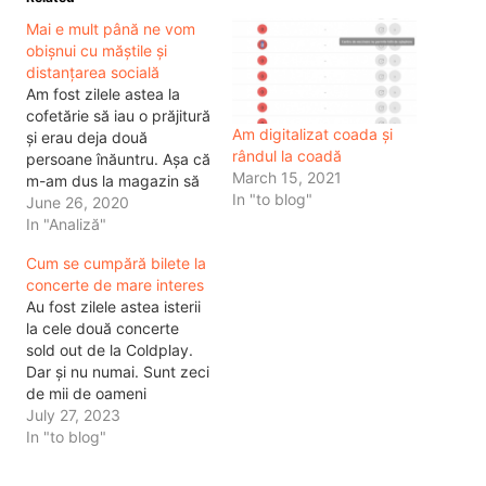
Mai e mult până ne vom
obișnui cu măștile și
distanțarea socială
Am fost zilele astea la
cofetărie să iau o prăjitură
Am digitalizat coada și
și erau deja două
rândul la coadă
persoane înăuntru. Așa că
March 15, 2021
m-am dus la magazin să
In "to blog"
iau bere, iar apoi să mă
June 26, 2020
întorc la cofetărie. La
In "Analiză"
Mega, aglomerație ca de
Cum se cumpără bilete la
obicei, oameni care se
concerte de mare interes
înghesuiau în fața
Au fost zilele astea isterii
rafturilor pentru a
la cele două concerte
cumpăra produse sau…
sold out de la Coldplay.
Dar și nu numai. Sunt zeci
de mii de oameni
disperați care nici nu
July 27, 2023
înțeleg cum funcționează
In "to blog"
internetul, dar care nici nu
înțeleg cum se cumpără