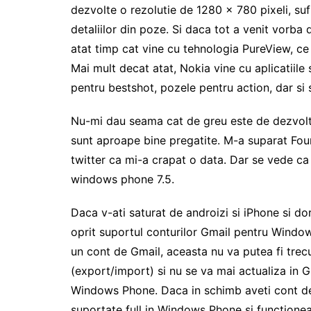
dezvolte o rezolutie de 1280 x 780 pixeli, sufi
detaliilor din poze. Si daca tot a venit vorba
atat timp cat vine cu tehnologia PureView, ce
Mai mult decat atat, Nokia vine cu aplicatiile 
pentru bestshot, pozele pentru action, dar si 
Nu-mi dau seama cat de greu este de dezvolta
sunt aproape bine pregatite. M-a suparat Fo
twitter ca mi-a crapat o data. Dar se vede c
windows phone 7.5.
Daca v-ati saturat de androizi si iPhone si dor
oprit suportul conturilor Gmail pentru Windo
un cont de Gmail, aceasta nu va putea fi tr
(export/import) si nu se va mai actualiza in 
Windows Phone. Daca in schimb aveti cont de 
suportate full in Windows Phone si functione