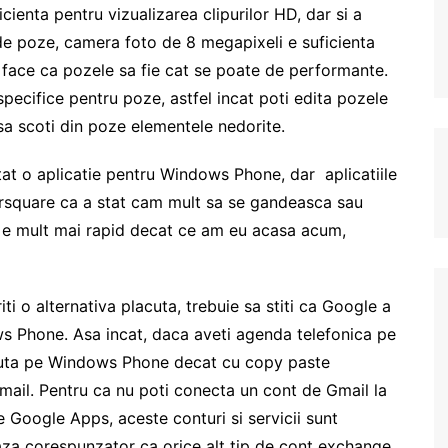
cienta pentru vizualizarea clipurilor HD, dar si a
 de poze, camera foto de 8 megapixeli e suficienta
 face ca pozele sa fie cat se poate de performante.
specifice pentru poze, astfel incat poti edita pozele
sa scoti din poze elementele nedorite.
t o aplicatie pentru Windows Phone, dar aplicatiile
ursquare ca a stat cam mult sa se gandeasca sau
a e mult mai rapid decat ce am eu acasa acum,
iti o alternativa placuta, trebuie sa stiti ca Google a
ws Phone. Asa incat, daca aveti agenda telefonica pe
ecuta pe Windows Phone decat cu copy paste
Gmail. Pentru ca nu poti conecta un cont de Gmail la
Google Apps, aceste conturi si servicii sunt
aza corespunzator ca orice alt tip de cont exchange.