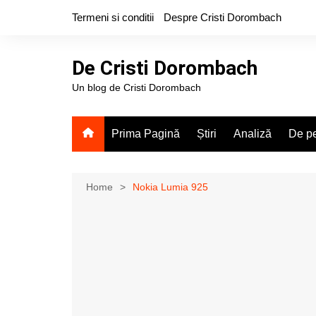
Skip
Termeni si conditii
Despre Cristi Dorombach
to
content
De Cristi Dorombach
Un blog de Cristi Dorombach
Prima Pagină
Știri
Analiză
De pe
Home
Nokia Lumia 925