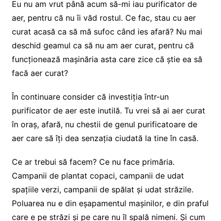
Eu nu am vrut până acum să-mi iau purificator de
aer, pentru că nu îi văd rostul. Ce fac, stau cu aer
curat acasă ca să mă sufoc când ies afară? Nu mai
deschid geamul ca să nu am aer curat, pentru că
funcționează mașinăria asta care zice că știe ea să
facă aer curat?
În continuare consider că investiția într-un
purificator de aer este inutilă. Tu vrei să ai aer curat
în oraș, afară, nu chestii de genul purificatoare de
aer care să îți dea senzația ciudată la tine în casă.
Ce ar trebui să facem? Ce nu face primăria.
Campanii de plantat copaci, campanii de udat
spațiile verzi, campanii de spălat și udat străzile.
Poluarea nu e din eșapamentul mașinilor, e din praful
care e pe străzi și pe care nu îl spală nimeni. Și cum