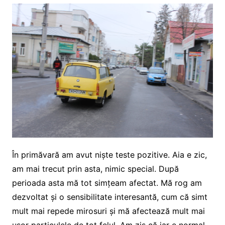
În primăvară am avut niște teste pozitive. Aia e zic,
am mai trecut prin asta, nimic special. După
perioada asta mă tot simțeam afectat. Mă rog am
dezvoltat și o sensibilitate interesantă, cum că simt
mult mai repede mirosuri și mă afectează mult mai
ușor particulele de tot felul. Am zis că iar e normal,