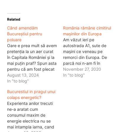
Related
Când amendăm
România rămâne cimitirul
Bucureștiul pentru
mașinilor din Europa
poluare
Am văzut ieri pe
Oare e prea mult să avem
autostrada A1, sute de
pretenția la un aer curat
mașini ce veneau pe
în Capitala României și la
remorci din Europa. De
mai puțin praf? Spun asta
parcă noi n-am fi în
pentru că am fost plecat
Europa, mașinile astea
November 27, 2020
la Untold cinci zile, iar la
August 13, 2024
veneau din cimitirele de
In "to blog"
întoarcere am găsit un
In "to blog"
mașini de peste
strat suficient de praf, în
graniță.Nu ar fi fost asta
Bucurestiul in pragul unui
baie, acolo unde teoretic
nicio problemă, dacă
colaps energetic?
nu ar trebui să existe…
mașinile alea ar fi fost mai
Experienta anilor trecuti
noi. Dar în continuare
ne-a aratat cum
vin…
consumul maxim de
energie electrica nu se
mai intampla iarna, cand