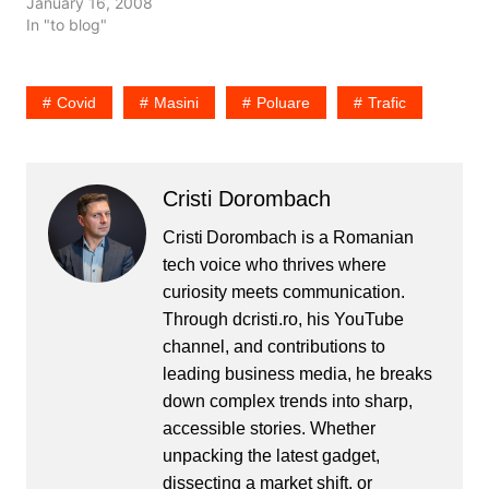
nu e lumina afara si sunt
January 16, 2008
aprinse mai multe becuri,
In "to blog"
ci vara. Aerele
conditionate, sistemele
de climatizare si ventilatie
Covid
Masini
Poluare
Trafic
consuma mult mai mult
curent decat becurile
aprinse iarna. Asta s-a
vazut vara trecuta…
Cristi Dorombach
Cristi Dorombach is a Romanian
tech voice who thrives where
curiosity meets communication.
Through dcristi.ro, his YouTube
channel, and contributions to
leading business media, he breaks
down complex trends into sharp,
accessible stories. Whether
unpacking the latest gadget,
dissecting a market shift, or