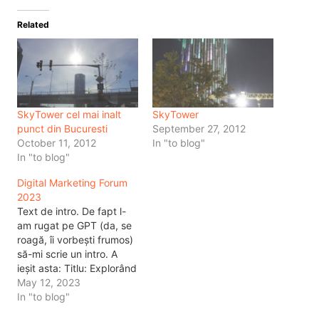
Related
SkyTower cel mai inalt
SkyTower
punct din Bucuresti
September 27, 2012
October 11, 2012
In "to blog"
In "to blog"
Digital Marketing Forum
2023
Text de intro. De fapt l-
am rugat pe GPT (da, se
roagă, îi vorbești frumos)
să-mi scrie un intro. A
ieșit asta: Titlu: Explorând
viziuni și tendințe digitale
May 12, 2023
la Digital Marketing Forum
In "to blog"
2023 Introducere: Într-o