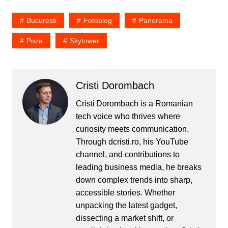
lume în continuă evoluție
digitală, Digital Marketing
Bucuresti
Fotoblog
Panorama
Forum a devenit un
eveniment emblematic
Poze
Skytower
pentru profesioniștii…
Cristi Dorombach
Cristi Dorombach is a Romanian
tech voice who thrives where
curiosity meets communication.
Through dcristi.ro, his YouTube
channel, and contributions to
leading business media, he breaks
down complex trends into sharp,
accessible stories. Whether
unpacking the latest gadget,
dissecting a market shift, or