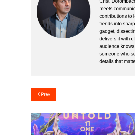
Cristi Dorombach
meets communicat
contributions to
trends into sharp
gadget, dissectin
delivers it with 
audience knows h
someone who sees
details that matte
Post
Prev
navigation