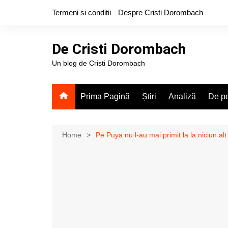
Skip
Termeni si conditii
Despre Cristi Dorombach
to
content
De Cristi Dorombach
Un blog de Cristi Dorombach
Prima Pagină
Știri
Analiză
De pe
Home
Pe Puya nu l-au mai primit la la niciun alt