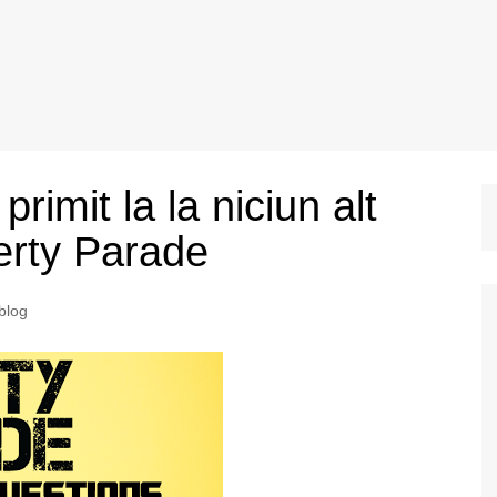
rimit la la niciun alt
berty Parade
 blog