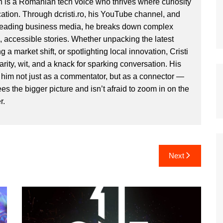
 is a Romanian tech voice who thrives where curiosity
ion. Through dcristi.ro, his YouTube channel, and
 leading business media, he breaks down complex
, accessible stories. Whether unpacking the latest
g a market shift, or spotlighting local innovation, Cristi
clarity, wit, and a knack for sparking conversation. His
im not just as a commentator, but as a connector —
 the bigger picture and isn’t afraid to zoom in on the
r.
Next