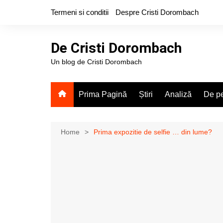
Skip
Termeni si conditii
Despre Cristi Dorombach
to
content
De Cristi Dorombach
Un blog de Cristi Dorombach
Prima Pagină
Știri
Analiză
De pe
Home
Prima expozitie de selfie … din lume?