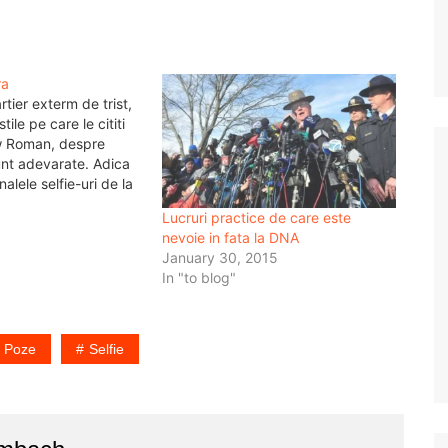
ra
rtier exterm de trist,
tile pe care le cititi
 Roman, despre
unt adevarate. Adica
alele selfie-uri de la
tiile despre
Lucruri practice de care este
ce naiba intamplari
nevoie in fata la DNA
au avut loc printre
January 30, 2015
P-uri, nu se intampla…
In "to blog"
Poze
Selfie