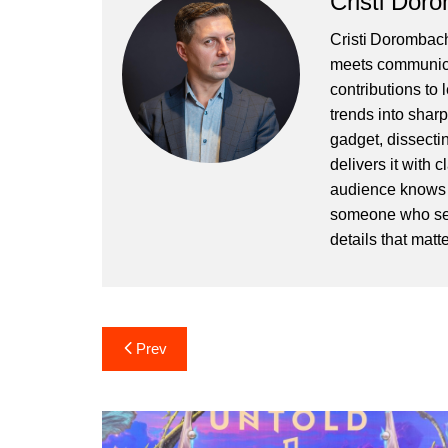
Cristi Dor
Cristi Dorombach
meets communicat
contributions to
trends into sharp
gadget, dissectin
delivers it with 
audience knows h
someone who sees
details that matte
Post
Prev
navigation