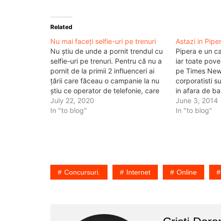
Related
Nu mai faceți selfie-uri pe trenuri
Astazi in Pipe
Nu știu de unde a pornit trendul cu
Pipera e un ca
selfie-uri pe trenuri. Pentru că nu a
iar toate poves
pornit de la primii 2 influenceri ai
pe Times New
țării care făceau o campanie la nu
corporatisti s
știu ce operator de telefonie, care
in afara de ban
nu mai există acum. Reclama
July 22, 2020
tigara si discu
June 3, 2014
datează din 2014 și a crescut de
In "to blog"
tehnologie si 
In "to blog"
atunci numărul de…
programatice 
exceluri si ER
Concursuri.
Internet
Online