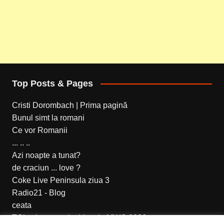
Top Posts & Pages
Cristi Dorombach | Prima pagină
Bunul simt la romani
Ce vor Romanii
... .. ..
Azi noapte a tunat?
de craciun ... love ?
Coke Live Peninsula ziua 3
Radio21 - Blog
ceata
TCL a lansat noi tablete la MWC 2026