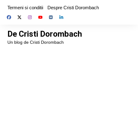
Skip
Termeni si conditii
Despre Cristi Dorombach
to
content
De Cristi Dorombach
Un blog de Cristi Dorombach