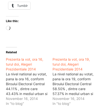
Tumblr
Like this:
Loading…
Related
Prezenta la vot, ora 16,
Prezenta la vot, ora 19,
turul doi, Alegeri
turul doi, Alegeri
Prezidentiale 2014
Prezidentiale 2014
La nivel national au votat,
La nivel national au votat,
pana la ora 16, conform
pana la ora 19, conform
Biroului Electoral Central
Biroului Electoral Central
44.11% , dintre care
58.50% , dintre care
43.43% in mediul urban si
57.37% in mediul urban si
45.04% in mediul rural. In
November 16, 2014
60.04% in mediul rural. In
November 16, 2014
total au
In "to blog"
total au votat:
In "to blog"
votat: 8.065.339 de
10.695.586 de romani