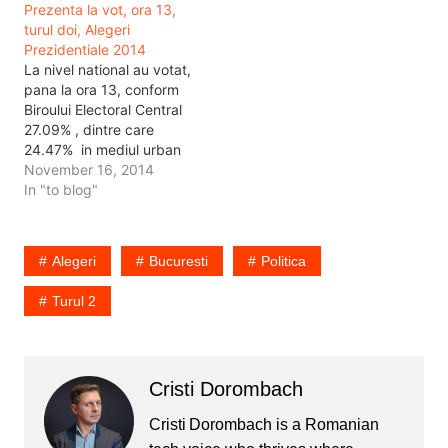
Prezenta la vot, ora 13,
romani pana acum.
pana acum. 99.79% din
turul doi, Alegeri
99.28% din sectiile de
sectiile de votare.
Prezidentiale 2014
votare. Prezenta la vot in
Prezenta la vot in turul 1.
La nivel national au votat,
turul 1. Pana la ora 16 se
Pana la ora 19 se…
pana la ora 13, conform
prezentasera…
Biroului Electoral Central
27.09% , dintre care
24.47% in mediul urban
si 26.57% in mediul rural.
November 16, 2014
In total au votat:
In "to blog"
4.953.666 de romani
pana acum. 99.64% din
sectiile de votare.
Alegeri
Bucuresti
Politica
Prezenta in turul 1. Pana
la ora 13 se prezentasera
Turul 2
la vot,…
Cristi Dorombach
Cristi Dorombach is a Romanian