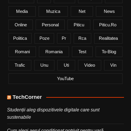
Media
Muzica
Net
News
Online
Personal
Piticu
Piticu.ro
Politica
Poze
Pr
Rca
Realitatea
Romani
Romania
Test
To-Blog
Trafic
Unu
Uti
Video
Vin
YouTube
TechCorner
Studenții aleg dispozitivele digitale care sunt
sustenabile
Cum alegi aerul condiționat potrivit pentru vară