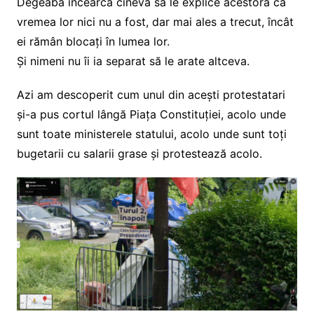
Degeaba încearcă cineva să le explice acestora că
vremea lor nici nu a fost, dar mai ales a trecut, încât
ei rămân blocați în lumea lor.
Și nimeni nu îi ia separat să le arate altceva.
Azi am descoperit cum unul din acești protestatari
și-a pus cortul lângă Piața Constituției, acolo unde
sunt toate ministerele statului, acolo unde sunt toți
bugetarii cu salarii grase și protestează acolo.