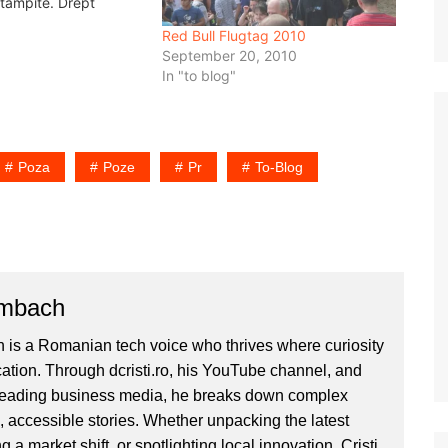
i tampite. Drept
eu nu ma mai intorc
0
Red Bull Flugtag 2010
ne, bine, intai trebuie
September 20, 2010
o. Ca sa ajung acolo,
In "to blog"
Poza
Poze
Pr
To-Blog
ombach
 is a Romanian tech voice who thrives where curiosity
ion. Through dcristi.ro, his YouTube channel, and
 leading business media, he breaks down complex
, accessible stories. Whether unpacking the latest
g a market shift, or spotlighting local innovation, Cristi