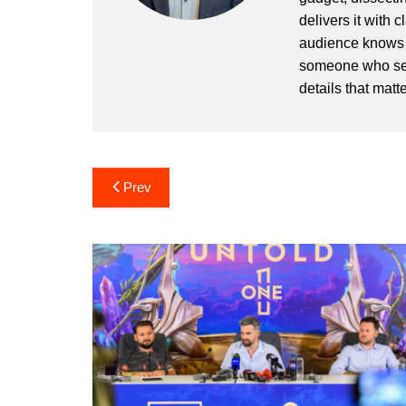
delivers it with 
audience knows h
someone who sees
details that matte
Post
Prev
navigation