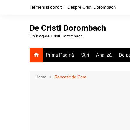
Skip
Termeni si conditii
Despre Cristi Dorombach
to
content
De Cristi Dorombach
Un blog de Cristi Dorombach
Prima Pagină
Știri
Analiză
De pe
Home
Rancezit de Cora