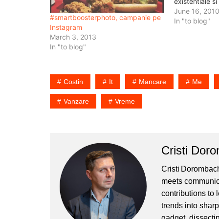
existentiale s
urmare, daca 
June 16, 201
#smartboosterphoto, campanie pe
#dinafrica ? Bi
In "to blog"
Instagram
sa ajung acol
March 3, 2013
de…
In "to blog"
Costin
It
Mancare
Me
Vanzare
Vreme
Cristi Dor
Cristi Dorombach
meets communicat
contributions to
trends into sharp
gadget, dissectin