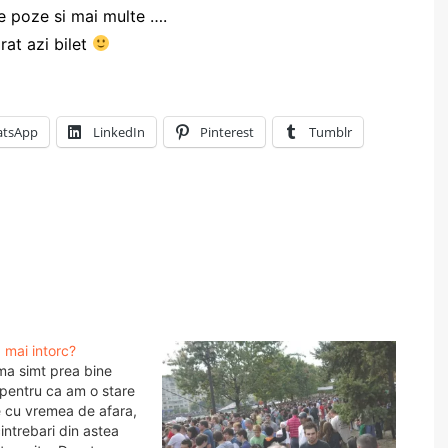
e poze si mai multe ….
at azi bilet
tsApp
LinkedIn
Pinterest
Tumblr
 mai intorc?
ma simt prea bine
i pentru ca am o stare
 cu vremea de afara,
intrebari din astea