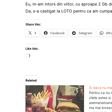
Eu, m-am intors din viitor, cu aproape 2 Gb d
Da, s-a castigat la LOTO pentru ca am cumpar
Share this:
X
Facebook
Telegram
Wha
Like this:
Loading…
Related
Si daca nu ma
Pentru ca nu 
zilele astea s
asemanatoare
ma mai lovesc