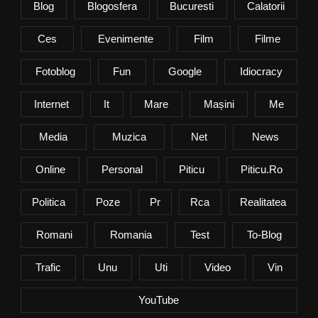
Blog
Blogosfera
Bucuresti
Calatorii
Ces
Evenimente
Film
Filme
Fotoblog
Fun
Google
Idiocracy
Internet
It
Mare
Mașini
Me
Media
Muzica
Net
News
Online
Personal
Piticu
Piticu.ro
Politica
Poze
Pr
Rca
Realitatea
Romani
Romania
Test
To-Blog
Trafic
Unu
Uti
Video
Vin
YouTube