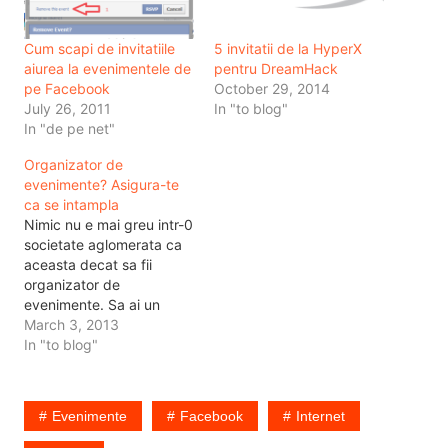
Cum scapi de invitatiile
5 invitatii de la HyperX
aiurea la evenimentele de
pentru DreamHack
pe Facebook
October 29, 2014
July 26, 2011
In "to blog"
In "de pe net"
Organizator de
evenimente? Asigura-te
ca se intampla
Nimic nu e mai greu intr-0
societate aglomerata ca
aceasta decat sa fii
organizator de
evenimente. Sa ai un
eveniment care are loc
March 3, 2013
intr-un anumit loc, la o
In "to blog"
anumita ora. Si nu e usor.
Sa zicem ca faci rost de
loc si ca totul merge ca
Evenimente
Facebook
Internet
pe roate. Dar de…