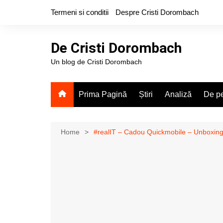
Skip
Termeni si conditii
Despre Cristi Dorombach
to
content
De Cristi Dorombach
Un blog de Cristi Dorombach
Prima Pagină
Știri
Analiză
De pe
Home
#realIT – Cadou Quickmobile – Unboxi