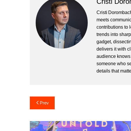
Cristi Dor
Cristi Dorombach
meets communicat
contributions to
trends into sharp
gadget, dissectin
delivers it with 
audience knows h
someone who sees
details that matte
Post
Prev
navigation