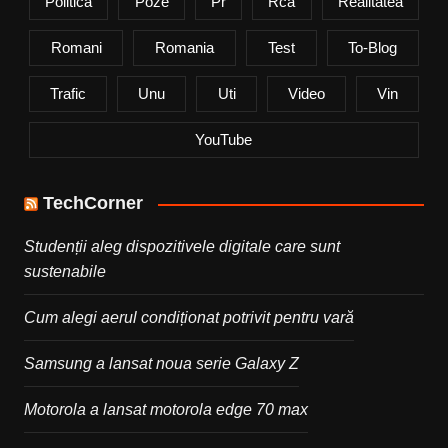
Politica
Poze
Pr
Rca
Realitatea
Romani
Romania
Test
To-Blog
Trafic
Unu
Uti
Video
Vin
YouTube
TechCorner
Studenții aleg dispozitivele digitale care sunt
sustenabile
Cum alegi aerul condiționat potrivit pentru vară
Samsung a lansat noua serie Galaxy Z
Motorola a lansat motorola edge 70 max