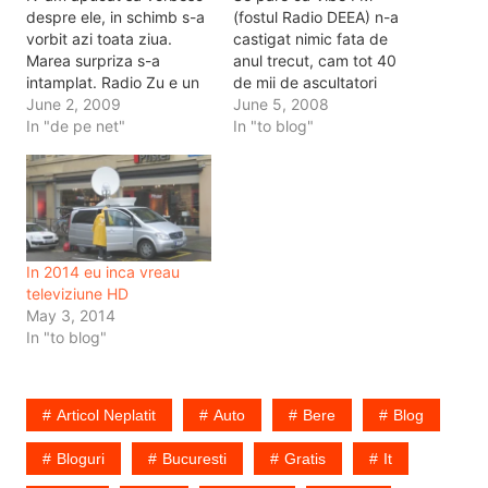
despre ele, in schimb s-a
(fostul Radio DEEA) n-a
vorbit azi toata ziua.
castigat nimic fata de
Marea surpriza s-a
anul trecut, cam tot 40
intamplat. Radio Zu e un
de mii de ascultatori
fel de lider de audienta
June 2, 2009
zilnici aveau. Radio21 in
June 5, 2008
pe Bucuresti. Pe national
In "de pe net"
schimb e in top si isi
In "to blog"
e Romania Actualitati,
mareste pe zi ce trece
probabil ca efect al
numarul de ascultatori.
campaniei de promovare
Interesante au fost
pe bani multi, urmata de
campaniile de la nunta pe
Europa FM. Pentru
neve si…
Bucuresti mai…
In 2014 eu inca vreau
televiziune HD
May 3, 2014
In "to blog"
Articol Neplatit
Auto
Bere
Blog
Bloguri
Bucuresti
Gratis
It