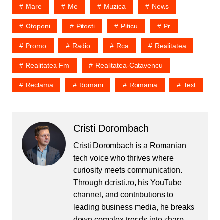
Mare
Me
Muzica
News
Otopeni
Pitesti
Piticu
Pr
Promo
Radio
Rca
Realitatea
Realitatea Fm
Realitatea-Catavencu
Reclama
Romani
Romania
Test
Cristi Dorombach
Cristi Dorombach is a Romanian
tech voice who thrives where
curiosity meets communication.
Through dcristi.ro, his YouTube
channel, and contributions to
leading business media, he breaks
down complex trends into sharp,