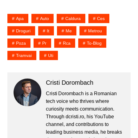
hartie igienica desi exista
obiectul in care ar trebui
sa fie hartia igienica. Ma
Apa
Auto
Caldura
Ces
dispera toaletele in care
nu…
Droguri
It
Me
Metrou
Poza
Pr
Rca
To-Blog
Tramvai
Uti
Cristi Dorombach
Cristi Dorombach is a Romanian
tech voice who thrives where
curiosity meets communication.
Through dcristi.ro, his YouTube
channel, and contributions to
leading business media, he breaks