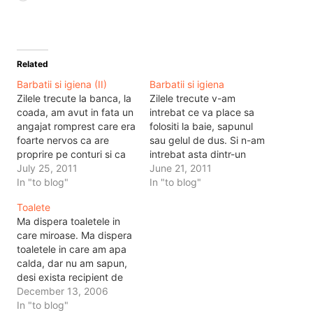
Related
Barbatii si igiena (II)
Barbatii si igiena
Zilele trecute la banca, la
Zilele trecute v-am
coada, am avut in fata un
intrebat ce va place sa
angajat romprest care era
folositi la baie, sapunul
foarte nervos ca are
sau gelul de dus. Si n-am
proprire pe conturi si ca
intrebat asta dintr-un
nu putea sa isi ia salariul.
July 25, 2011
motiv oarecare, ci cu un
June 21, 2011
Initial eu nu mi-am dat
In "to blog"
scop. Scopul era sa stiu
In "to blog"
seama unde lucreaza
ce prefera lumea. Am
Toalete
pentru ca avea tricoul
inteles. Gelul de dus e
Ma dispera toaletele in
suficient de folosit incat
preferat, asta probabil
care miroase. Ma dispera
brandingul sa fie sters.…
pentru ca dureaza mai
toaletele in care am apa
putin dusul cu…
calda, dar nu am sapun,
desi exista recipient de
sapun lichid. Ma dispera
December 13, 2006
toaletele in care nu am
In "to blog"