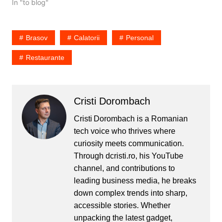
umbrite de lucrurile rele.
In "to blog"
Astfel incat mi-e teama
de sorumea, ca doar e
frumoasa si isi face de
Brasov
Calatorii
Personal
lucru prin peninsula . Ce…
Restaurante
Cristi Dorombach
Cristi Dorombach is a Romanian
tech voice who thrives where
curiosity meets communication.
Through dcristi.ro, his YouTube
channel, and contributions to
leading business media, he breaks
down complex trends into sharp,
accessible stories. Whether
unpacking the latest gadget,