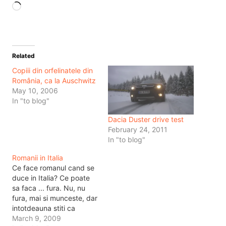
Loading…
Related
Copiii din orfelinatele din
România, ca la Auschwitz
May 10, 2006
In "to blog"
Dacia Duster drive test
February 24, 2011
In "to blog"
Romanii in Italia
Ce face romanul cand se
duce in Italia? Ce poate
sa faca ... fura. Nu, nu
fura, mai si munceste, dar
intotdeauna stiti ca
lucrurile bune sunt
March 9, 2009