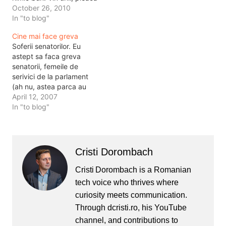
ceilalti, totul ramane la fel.
October 26, 2010
Schimbarea trebuie sa fie
In "to blog"
profunda si completa.
Cine mai face greva
Daca schimbam un
Soferii senatorilor. Eu
ministru sau doi, o culoare
astept sa faca greva
politica sau un partid nu
senatorii, femeile de
rezolvam nimic. Din
serivici de la parlament
contra, toti…
(ah nu, astea parca au
facut deja), cersetorii de
April 12, 2007
sunt pe strada ... si
In "to blog"
neaparat politistii si
jandarmii, iar daca
lucrurile nu se rezolva ...
domnul prim ministru
Cristi Dorombach
poate sa intre in greva
foamei .... asa…
Cristi Dorombach is a Romanian
tech voice who thrives where
curiosity meets communication.
Through dcristi.ro, his YouTube
channel, and contributions to