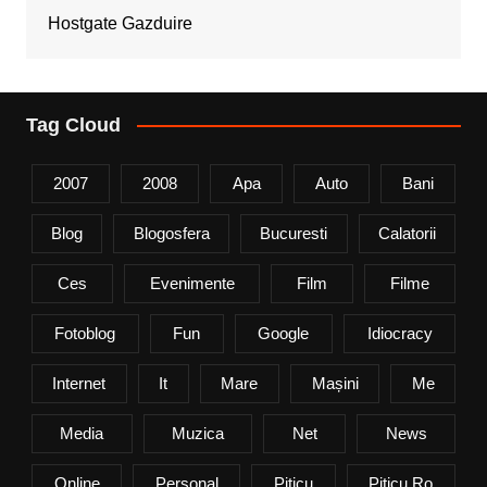
Hostgate Gazduire
Tag Cloud
2007
2008
Apa
Auto
Bani
Blog
Blogosfera
Bucuresti
Calatorii
Ces
Evenimente
Film
Filme
Fotoblog
Fun
Google
Idiocracy
Internet
It
Mare
Mașini
Me
Media
Muzica
Net
News
Online
Personal
Piticu
Piticu.ro