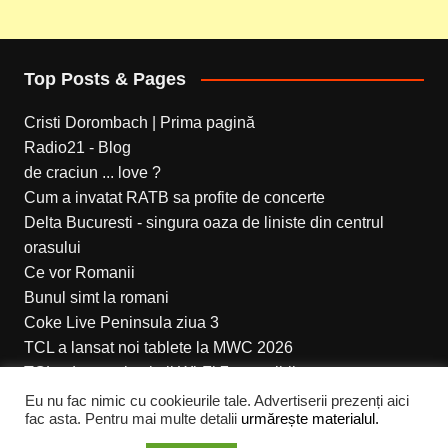
Top Posts & Pages
Cristi Dorombach | Prima pagină
Radio21 - Blog
de craciun ... love ?
Cum a invatat RATB sa profite de concerte
Delta Bucuresti - singura oaza de liniste din centrul
orasului
Ce vor Romanii
Bunul simt la romani
Coke Live Peninsula ziua 3
TCL a lansat noi tablete la MWC 2026
TCL aduce noi soluții Wi-Fi 7 accesibile
Eu nu fac nimic cu cookieurile tale. Advertiserii prezenți aici
fac asta. Pentru mai multe detalii
urmărește materialul.