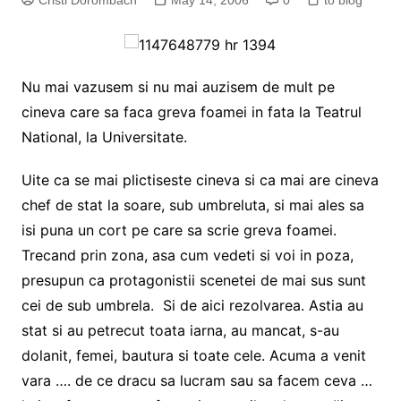
Cristi Dorombach
May 14, 2006
0
to blog
Nu mai vazusem si nu mai auzisem de mult pe
cineva care sa faca greva foamei in fata la Teatrul
National, la Universitate.
Uite ca se mai plictiseste cineva si ca mai are cineva
chef de stat la soare, sub umbreluta, si mai ales sa
isi puna un cort pe care sa scrie greva foamei.
Trecand prin zona, asa cum vedeti si voi in poza,
presupun ca protagonistii scenetei de mai sus sunt
cei de sub umbrela. Si de aici rezolvarea. Astia au
stat si au petrecut toata iarna, au mancat, s-au
dolanit, femei, bautura si toate cele. Acuma a venit
vara …. de ce dracu sa lucram sau sa facem ceva …