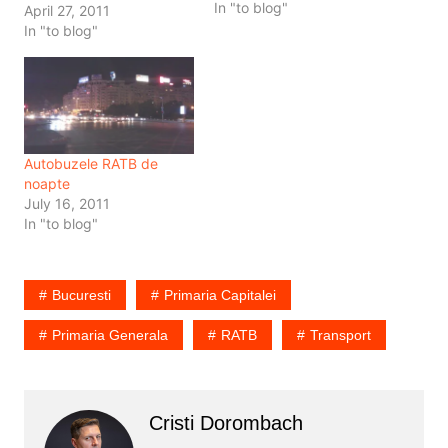
In "to blog"
stie ce linii de transport
April 27, 2011
sunt mai aglomerate, pe
In "to blog"
ce trasee si cand se
intampla asta. Astfel, zic
ei, ar putea sa
imbunatateasca
transportul in comun.
Totodata oficialii RATB…
Autobuzele RATB de
noapte
July 16, 2011
In "to blog"
Bucuresti
Primaria Capitalei
Primaria Generala
RATB
Transport
Cristi Dorombach