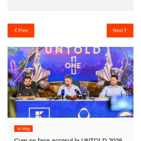
Post
Prev
Next
navigation
to blog
Cum se face accesul la UNTOLD 2026