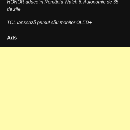
HONOR aduce în România Watch 6. Autonomie de 35
de zile
TCL lansează primul său monitor OLED+
Ads