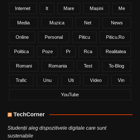
Internet
It
Mare
Mașini
Me
Media
Muzica
Net
News
Online
Personal
Piticu
Piticu.ro
Politica
Poze
Pr
Rca
Realitatea
Romani
Romania
Test
To-Blog
Trafic
Unu
Uti
Video
Vin
YouTube
TechCorner
Studenții aleg dispozitivele digitale care sunt
sustenabile