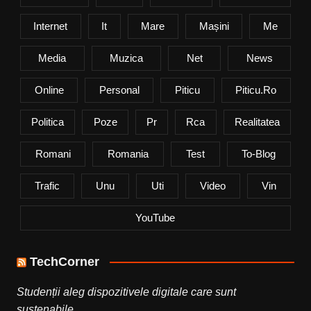
Internet
It
Mare
Mașini
Me
Media
Muzica
Net
News
Online
Personal
Piticu
Piticu.ro
Politica
Poze
Pr
Rca
Realitatea
Romani
Romania
Test
To-Blog
Trafic
Unu
Uti
Video
Vin
YouTube
TechCorner
Studenții aleg dispozitivele digitale care sunt
sustenabile