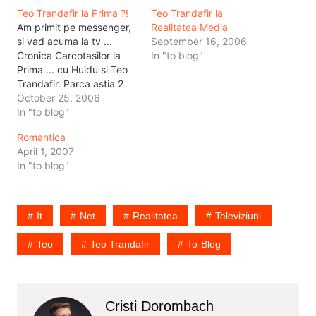
Teo Trandafir la Prima ?!
Teo Trandafir la
Am primit pe messenger,
Realitatea Media
si vad acuma la tv ...
September 16, 2006
Cronica Carcotasilor la
In "to blog"
Prima ... cu Huidu si Teo
Trandafir. Parca astia 2
nu se suportau, si parca
October 25, 2006
Teo era la Romantica ...
In "to blog"
sau Realitatea. Si unde e
Romantica
Gainusha ? later edit:
April 1, 2007
Gainusha a castigat
In "to blog"
loteria vizelor si a plecat…
It
Net
Realitatea
Televiziuni
Teo
Teo Trandafir
To-Blog
Cristi Dorombach