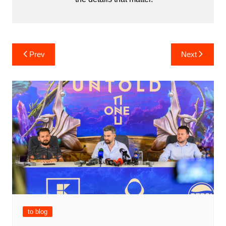
Post
Prev
Next
navigation
to blog