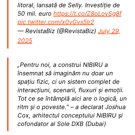
litoral, lansată de Selly. Investiție de
50 mil. euro
https://t.co/Z8oLovSg8f
pic.twitter.com/x0vGvs5Ir2
— RevistaBiz (@RevistaBiz)
July 29,
2025
„Pentru noi, a construi NIBIRU a
însemnat să imaginăm nu doar un
spațiu fizic, ci un sistem complet de
interacțiuni, scenarii, fluxuri și emoții.
Tot ce se întâmplă aici are o logică, un
ritm și o poveste.” – a declarat Joshua
Cox, arhitectul conceptului NIBIRU și
cofondator al Sole DXB (Dubai)