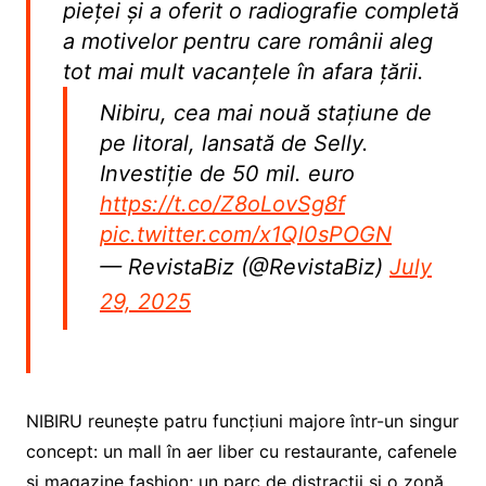
pieței și a oferit o radiografie completă
a motivelor pentru care românii aleg
tot mai mult vacanțele în afara țării.
Nibiru, cea mai nouă stațiune de
pe litoral, lansată de Selly.
Investiție de 50 mil. euro
https://t.co/Z8oLovSg8f
pic.twitter.com/x1Ql0sPOGN
— RevistaBiz (@RevistaBiz)
July
29, 2025
NIBIRU reunește patru funcțiuni majore într-un singur
concept: un mall în aer liber cu restaurante, cafenele
și magazine fashion; un parc de distracții și o zonă