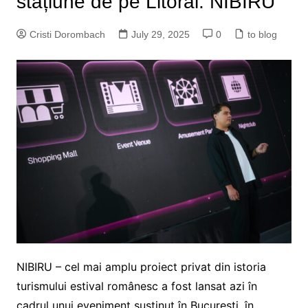
stațiune de pe Litoral: NIBIRU
Cristi Dorombach
July 29, 2025
0
to blog
NIBIRU – cel mai amplu proiect privat din istoria
turismului estival românesc a fost lansat azi în
cadrul unui eveniment susținut în București, în