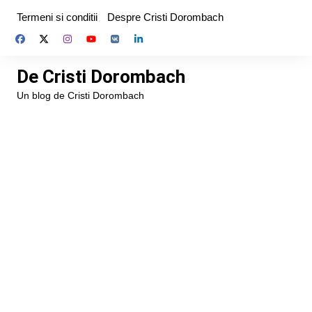
Skip
Termeni si conditii
Despre Cristi Dorombach
to
content
De Cristi Dorombach
Un blog de Cristi Dorombach