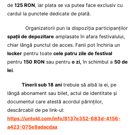
de
125 RON
, iar plata se va putea face exclusiv cu
cardul la punctele dedicate de plată.
Organizatorii pun la dispoziția participanților
spații de depozitare
amplasate în afara festivalului,
chiar lângă punctul de acces. Fanii pot închiria un
locker
pentru toate
cele patru zile de festival
pentru
150
RON
sau pentru
o zi,
în schimbul a
50 de
lei
.
Tinerii sub 18 ani
trebuie să aibă la ei, pe
lângă abonament sau bilet, actul de identitate și
documentul care atestă acordul părinților,
descărcabil de pe link-ul:
https://untold.com/info/8137e352-683d-4156-
a423-075e9adacdaa