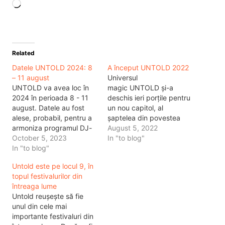
Loading…
Related
Datele UNTOLD 2024: 8
A început UNTOLD 2022
– 11 august
Universul
UNTOLD va avea loc în
magic UNTOLD și-a
2024 în perioada 8 - 11
deschis ieri porțile pentru
august. Datele au fost
un nou capitol, al
alese, probabil, pentru a
șaptelea din povestea
armoniza programul DJ-
trăită, în prima zi de
August 5, 2022
ilor care vor fi foarte
October 5, 2023
festival, de peste 85.000
In "to blog"
aglomerați anul care vine.
In "to blog"
de participanți veniți din
Acest lucru înseamnă că
toată lumea. Cluj-Arena a
Untold este pe locul 9, în
la anul vom avea foarte
fost locul care a oferit
topul festivalurilor din
multe festivaluri și
câteva dintre premierele
întreaga lume
concerte în perioada
pregătite de
Untold reușește să fie
verii.Decizia UNTOLD de
creatorii UNTOLD.
unul din cele mai
a fi…
Danezul MORTEN, care a
importante festivaluri din
marcat cea mai puternică