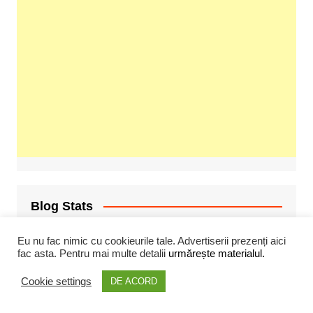
Blog Stats
901,229 hits
Eu nu fac nimic cu cookieurile tale. Advertiserii prezenți aici
fac asta. Pentru mai multe detalii
urmărește materialul.
Cookie settings
DE ACORD
Hostgate Gazduire