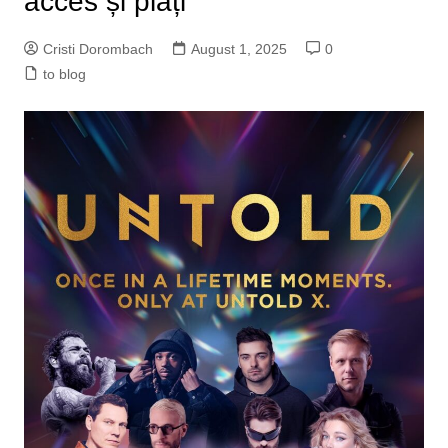
acces și plăți
Cristi Dorombach
August 1, 2025
0
to blog