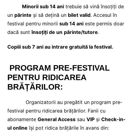
Minorii sub 14 ani
trebuie să vină însoțiți de
un
părinte
și să dețină un
bilet valid
. Accesul în
festival pentru minorii
sub 14 ani
este permis doar
dacă sunt
însoțiți de un
părinte/tutore
.
Copiii sub 7 ani au intrare gratuită la festival.
PROGRAM PRE-FESTIVAL
PENTRU RIDICAREA
BRĂȚĂRILOR:
Organizatorii au pregătit un program pre-
festival pentru ridicarea brățărilor. Fanii cu
abonamente
General Access
sau
VIP
și
Check-in-
ul online
își pot ridica brățările în avans din: