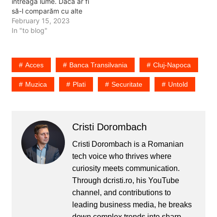
întreaga lume. Dacă ar fi
nouă intrare…
să-l comparăm cu alte
festivaluri din întreaga
February 15, 2023
lume, Ultra ar putea fi un
In "to blog"
festival asemănător. Dar
totuși, Ultra s-a
desfășurat câțiva ani într-
Acces
Banca Transilvania
Cluj-Napoca
un stadion aproape la fel
ca cel din Cluj-Napoca,
Muzica
Plati
Securitate
Untold
dar nu a…
Cristi Dorombach
Cristi Dorombach is a Romanian
tech voice who thrives where
curiosity meets communication.
Through dcristi.ro, his YouTube
channel, and contributions to
leading business media, he breaks
down complex trends into sharp,