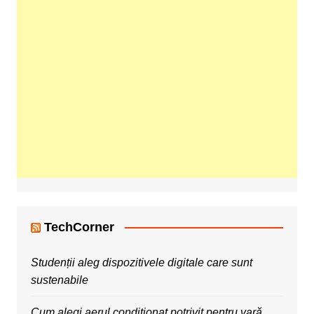
TechCorner
Studenții aleg dispozitivele digitale care sunt
sustenabile
Cum alegi aerul condiționat potrivit pentru vară