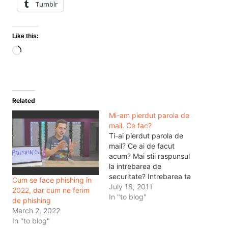
Tumblr
Like this:
Loading…
Related
Mi-am pierdut parola de
mail. Ce fac?
Ti-ai pierdut parola de
mail? Ce ai de facut
acum? Mai stii raspunsul
la intrebarea de
securitate? Intrebarea ta
Cum se face phishing în
de securitate este una
July 18, 2011
2022, dar cum ne ferim
simpla spre exemplu ce
In "to blog"
de phishing
caine ai si toata lumea
March 2, 2022
stie ce caine ai pentru ca
In "to blog"
ai pus album de poze cu