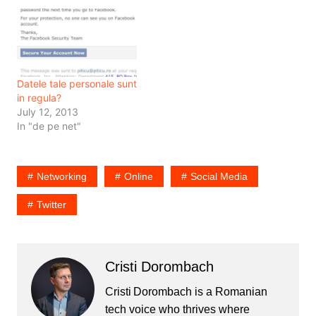
Azorel pe Facebook? Si
ce faci…
Datele tale personale sunt
in regula?
July 12, 2013
In "de pe net"
Networking
Online
Social Media
Twitter
Cristi Dorombach
Cristi Dorombach is a Romanian
tech voice who thrives where