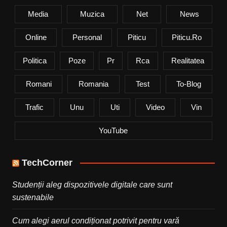
Media
Muzica
Net
News
Online
Personal
Piticu
Piticu.ro
Politica
Poze
Pr
Rca
Realitatea
Romani
Romania
Test
To-Blog
Trafic
Unu
Uti
Video
Vin
YouTube
TechCorner
Studenții aleg dispozitivele digitale care sunt
sustenabile
Cum alegi aerul condiționat potrivit pentru vară