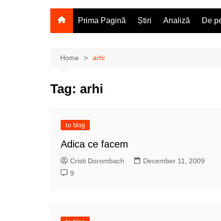
Prima Pagină
Știri
Analiză
De pe
Home
arhi
Tag:
arhi
to blog
Adica ce facem
Cristi Dorombach
December 11, 2009
9