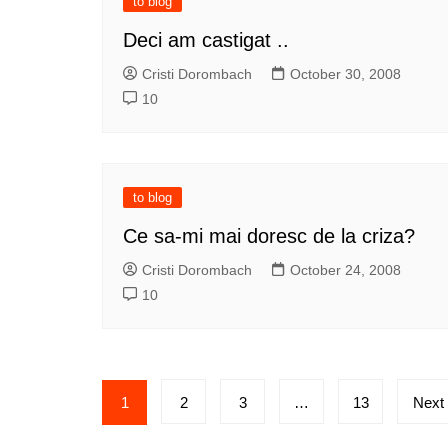
to blog
Deci am castigat ..
Cristi Dorombach
October 30, 2008
10
to blog
Ce sa-mi mai doresc de la criza?
Cristi Dorombach
October 24, 2008
10
Posts
1
2
3
…
13
Next
pagination