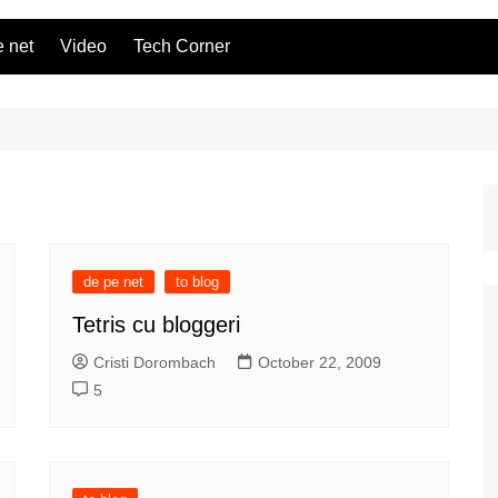
 net
Video
Tech Corner
de pe net
to blog
Tetris cu bloggeri
Cristi Dorombach
October 22, 2009
5