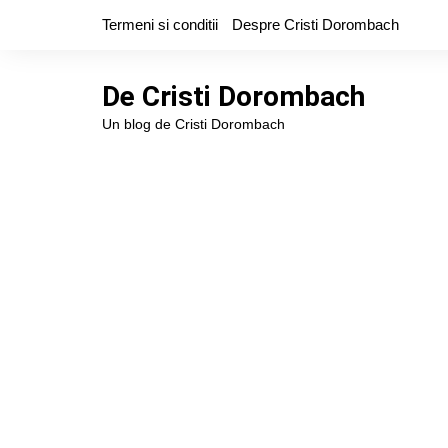
Skip
Termeni si conditii
Despre Cristi Dorombach
to
content
De Cristi Dorombach
Un blog de Cristi Dorombach