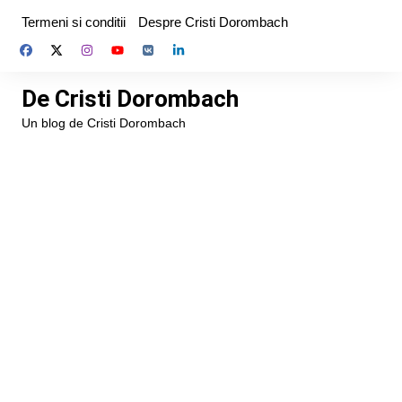
Skip
Termeni si conditii
Despre Cristi Dorombach
to
content
De Cristi Dorombach
Un blog de Cristi Dorombach