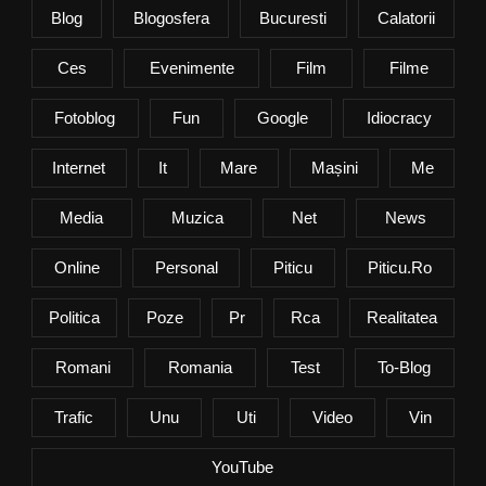
Blog
Blogosfera
Bucuresti
Calatorii
Ces
Evenimente
Film
Filme
Fotoblog
Fun
Google
Idiocracy
Internet
It
Mare
Mașini
Me
Media
Muzica
Net
News
Online
Personal
Piticu
Piticu.ro
Politica
Poze
Pr
Rca
Realitatea
Romani
Romania
Test
To-Blog
Trafic
Unu
Uti
Video
Vin
YouTube