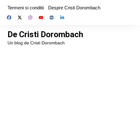
Skip
Termeni si conditii
Despre Cristi Dorombach
to
content
De Cristi Dorombach
Un blog de Cristi Dorombach