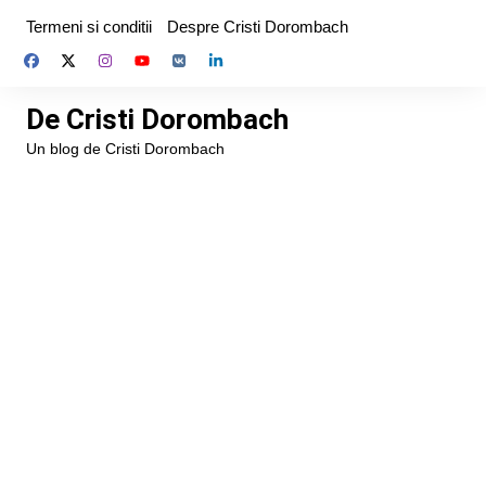
Skip
Termeni si conditii
Despre Cristi Dorombach
to
content
De Cristi Dorombach
Un blog de Cristi Dorombach