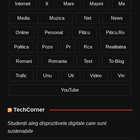
Internet
It
Mare
Mașini
Me
Media
Muzica
Net
News
Online
Personal
Piticu
Piticu.ro
Politica
Poze
Pr
Rca
Realitatea
Romani
Romania
Test
To-Blog
Trafic
Unu
Uti
Video
Vin
YouTube
TechCorner
Studenții aleg dispozitivele digitale care sunt
sustenabile