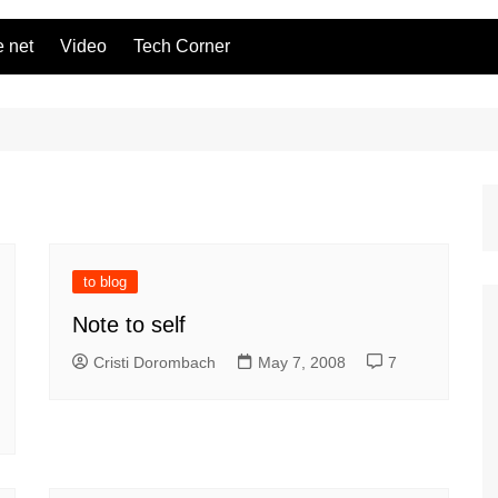
 net
Video
Tech Corner
to blog
Note to self
Cristi Dorombach
May 7, 2008
7