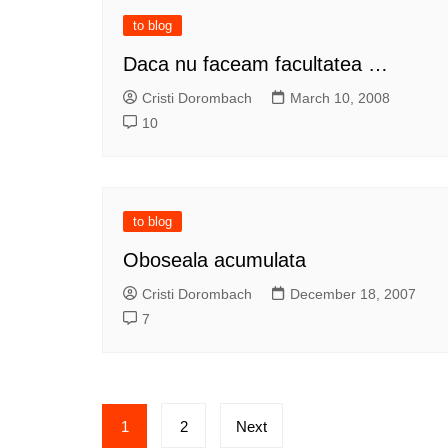
to blog
Daca nu faceam facultatea …
Cristi Dorombach
March 10, 2008
10
to blog
Oboseala acumulata
Cristi Dorombach
December 18, 2007
7
Posts
1
2
Next