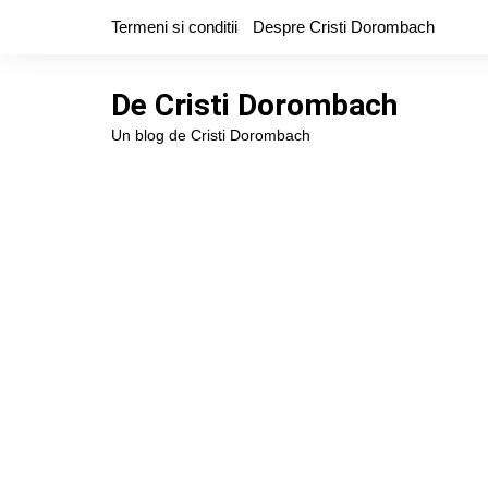
Skip
Termeni si conditii
Despre Cristi Dorombach
to
content
De Cristi Dorombach
Un blog de Cristi Dorombach