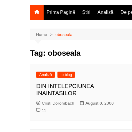
Prima Pagină
Știri
Analiză
De pe
Home
oboseala
Tag:
oboseala
Analiză
to blog
DIN INTELEPCIUNEA
INAINTASILOR
Cristi Dorombach
August 8, 2008
11