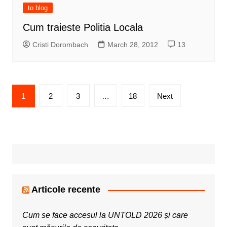
to blog
Cum traieste Politia Locala
Cristi Dorombach
March 28, 2012
13
Posts
1
2
3
…
18
Next
pagination
Articole recente
Cum se face accesul la UNTOLD 2026 și care