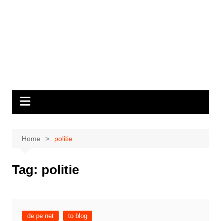
Home
politie
Tag:
politie
de pe net
to blog