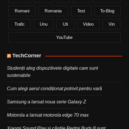
Romani
Romania
Test
To-Blog
Trafic
Unu
Uti
Video
Vin
YouTube
TechCorner
Studenții aleg dispozitivele digitale care sunt
sustenabile
Cum alegi aerul condiționat potrivit pentru vară
Samsung a lansat noua serie Galaxy Z
Motorola a lansat motorola edge 70 max
Xiaomi Sound Play și căștile Redmi Buds 8 sunt