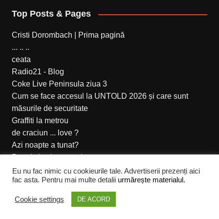
Top Posts & Pages
Cristi Dorombach | Prima pagină
... .. ..
ceata
Radio21 - Blog
Coke Live Peninsula ziua 3
Cum se face accesul la UNTOLD 2026 și care sunt
măsurile de securitate
Graffiti la metrou
de craciun ... love ?
Azi noapte a tunat?
Bunul simt la romani
Eu nu fac nimic cu cookieurile tale. Advertiserii prezenți aici
fac asta. Pentru mai multe detalii
urmărește materialul.
Cream Magazine pentru Cristi Dorombach
Cookie settings
DE ACORD