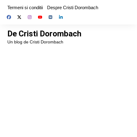
Skip
Termeni si conditii
Despre Cristi Dorombach
to
content
De Cristi Dorombach
Un blog de Cristi Dorombach