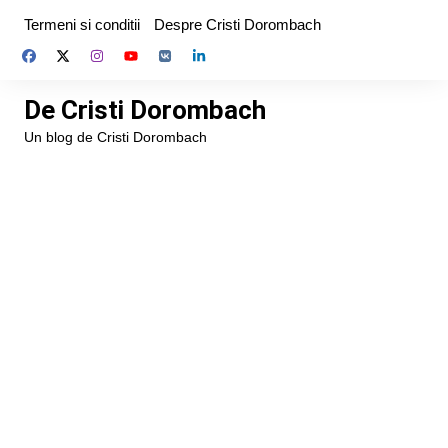
Skip
Termeni si conditii
Despre Cristi Dorombach
to
content
De Cristi Dorombach
Un blog de Cristi Dorombach