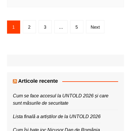
Posts
1
2
3
…
5
Next
pagination
Articole recente
Cum se face accesul la UNTOLD 2026 și care
sunt măsurile de securitate
Lista finală a artiștilor de la UNTOLD 2026
Cum își bate joc Nicușor Dan de România