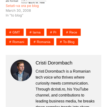
time este:…
Setati-va ora pe blog
March 30, 2008
In "to blog"
GMT
Iarna
Pr
Rece
Romani
Romania
To-Blog
Cristi Dorombach
Cristi Dorombach is a Romanian
tech voice who thrives where
curiosity meets communication.
Through dcristi.ro, his YouTube
channel, and contributions to
leading business media, he breaks