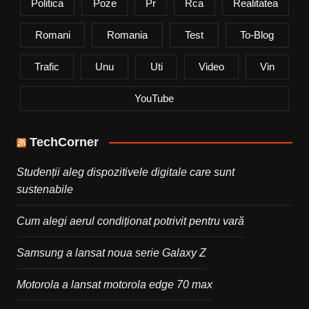
Politica
Poze
Pr
Rca
Realitatea
Romani
Romania
Test
To-Blog
Trafic
Unu
Uti
Video
Vin
YouTube
TechCorner
Studenții aleg dispozitivele digitale care sunt
sustenabile
Cum alegi aerul condiționat potrivit pentru vară
Samsung a lansat noua serie Galaxy Z
Motorola a lansat motorola edge 70 max