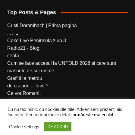
Top Posts & Pages
Cristi Dorombach | Prima pagină
... .. ..
Coke Live Peninsula ziua 3
Radio21 - Blog
ceata
Cum se face accesul la UNTOLD 2026 și care sunt
măsurile de securitate
Graffiti la metrou
de craciun ... love ?
Ce vor Romanii
Doi cai frumosi
Eu nu fac nimic cu cookieurile tale. Advertiserii prezenți aici
fac asta. Pentru mai multe detalii
urmărește materialul.
Cream Magazine pentru Cristi Dorombach
Cookie settings
DE ACORD