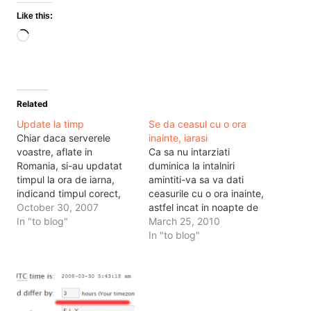
Like this:
Loading…
Related
Update la timp
Se da ceasul cu o ora
Chiar daca serverele
inainte, iarasi
voastre, aflate in
Ca sa nu intarziati
Romania, si-au updatat
duminica la intalniri
timpul la ora de iarna,
amintiti-va sa va dati
indicand timpul corect,
ceasurile cu o ora inainte,
blogul nu il indica. Pentru
October 30, 2007
astfel incat in noapte de
asta in panoul de
In "to blog"
sambata spre duminica
March 25, 2010
administrare, la Options,
ora 3 va deveni ora 4.
In "to blog"
General Options, imediat
Aceasta operatiune de a
sub UTC time
da ceasul cu o ora inainte
(coordinated universal
se intampla in partea de
time, un fel de alta scriere
est a Europei, pentru a…
la GMT), deci sub UTC