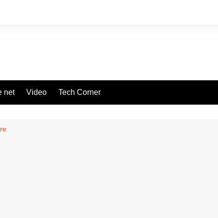
 net
Video
Tech Corner
are