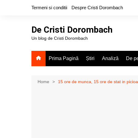
Skip
Termeni si conditii
Despre Cristi Dorombach
to
content
De Cristi Dorombach
Un blog de Cristi Dorombach
Prima Pagină
Știri
Analiză
De pe
Home
15 ore de munca, 15 ore de stat in picio