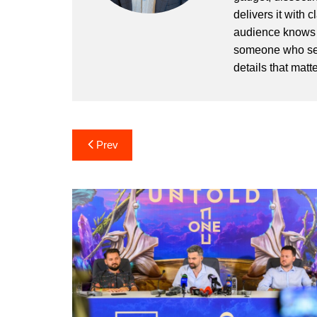
delivers it with 
audience knows h
someone who sees
details that matte
Post
Prev
navigation