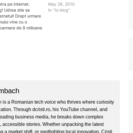
tra pe internet.
May 26, 2010
g! Udrea stie sa
In "to blog"
ternetul! Drept urmare
mului vine cu o
bannere de 9 milioane
am juma de zi, sau cam
de unde vrea sa
ile alea), dar sa
inisterul Turismului
ombach
 is a Romanian tech voice who thrives where curiosity
ion. Through dcristi.ro, his YouTube channel, and
 leading business media, he breaks down complex
, accessible stories. Whether unpacking the latest
g a market shift, or spotlighting local innovation, Cristi