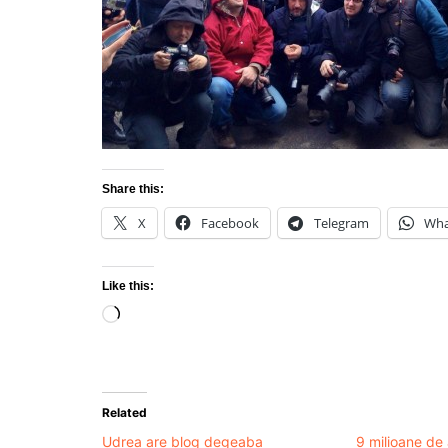
Share this:
X
Facebook
Telegram
Wha
Like this:
Loading…
Related
Udrea are blog degeaba
9 milioane de 