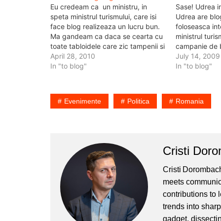
Eu credeam ca un ministru, in
Sase! Udrea in
speta ministrul turismului, care isi
Udrea are blo
face blog realizeaza un lucru bun.
foloseasca in
Ma gandeam ca daca se cearta cu
ministrul turis
toate tabloidele care zic tampenii si
campanie de 
ca explica pe blog povestea
April 28, 2010
de afisari. C
July 14, 2009
ceaiului se relaxeaza lumea, dar ma
In "to blog"
3 ore. (depin
In "to blog"
gandeam si ca isi va folosi blogul,
execute afisar
care e…
vedem unde. M
va…
Evenimente
Politica
Romania
Cristi Dor
Cristi Dorombach
meets communicat
contributions to
trends into sharp
gadget, dissectin