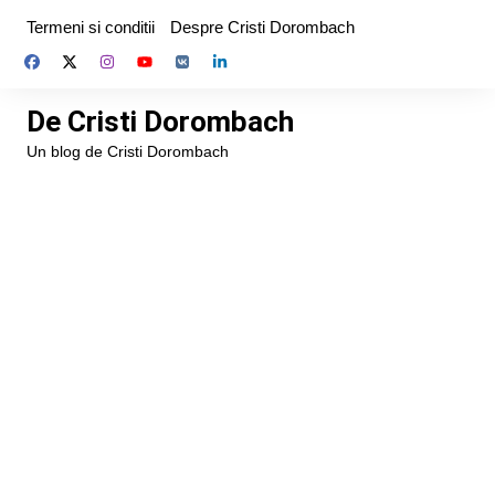
Skip
Termeni si conditii
Despre Cristi Dorombach
to
content
De Cristi Dorombach
Un blog de Cristi Dorombach