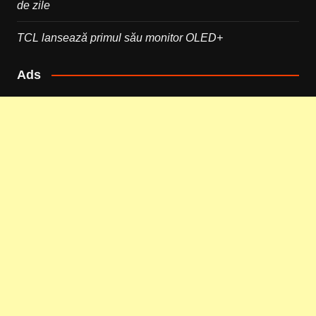
de zile
TCL lansează primul său monitor OLED+
Ads