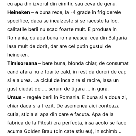
cu apa din izvorul din cimitir, sau ceva de genu.
Heineken
– e buna rece, la -4 grade in frigiderele
specifice, daca se incalzeste si se raceste la loc,
calitatile berii nu scad foarte mult. E produsa in
Romania, cu apa buna romaneasca, cea din Bulgaria
lasa mult de dorit, dar are cel putin gustul de
heineken.
Timisoreana
– bere buna, blonda chiar, de consumat
cand afara nu e foarte cald, in rest da dureri de cap
si e aiurea. La ciclul de incalzire si racire, lasa un
gust ciudat de …. scrum de tigara … in gura.
Ursus
– regele berii in Romania. E buna si a doua zi,
chiar daca s-a trezit. De asemenea aici conteaza
cutia, sticla si apa din care e facuta. Apa de la
fabrica de la Pitesti era perfecta, insa acolo se face
acuma Golden Brau (din cate stiu eu), in schimb …