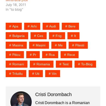
oamenilor muncitori,…
July 18, 2011
In "to blog"
Apa
Arhi
Audi
Bere
Bulgaria
Ces
Frig
It
Masina
Mașini
Me
Pitesti
Piticu
Pr
Rca
Rece
Romani
Romania
Test
To-Blog
Trilulilu
Uti
Vin
Cristi Dorombach
Cristi Dorombach is a Romanian