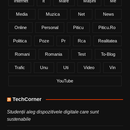
Internet
It
Mare
Mașini
Me
Media
Muzica
Net
News
Online
Personal
Piticu
Piticu.ro
Politica
Poze
Pr
Rca
Realitatea
Romani
Romania
Test
To-Blog
Trafic
Unu
Uti
Video
Vin
YouTube
TechCorner
Studenții aleg dispozitivele digitale care sunt
sustenabile