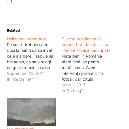
Loading…
Related
Heineken Legendary
Ciuc se poziționează
Pe scurt, trebuie sa te
corect, brănduindu-se ca
duci la nemti ca sa inveti
lider într-o nișă neocupată
ce e aia bere. Trebuie sa
Piața berii în România
bei acolo, ca sa intelegi
oferă încă loc pentru
ce gust trebuie sa aiba
toată lumea. Avem
berea. Apoi dupa ce bei
September 13, 2011
intervenții prea mici în
bere de la nemti, din
In "de pe net"
fotbal, dar totuși
Germania si nu importata,
consumăm suficientă
June 1, 2017
iti aduci aminte de
bere. Și dacă ne uităm
In "to blog"
gusturile de demult din
puțin la toate reclamele
Romania.…
astea de la bere,
observăm direct tipurile
de bere și targetul lor.
Așa avem Skol, berea
ieftină, Neumarkt, berea
Minunatia ploii