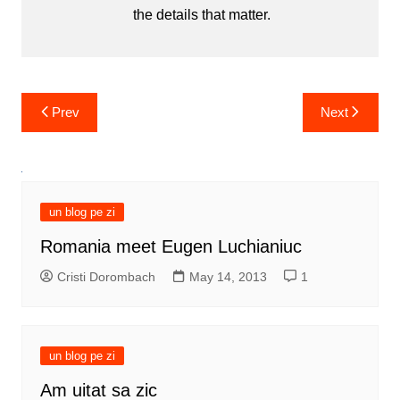
the details that matter.
Post
Prev
Next
navigation
un blog pe zi
Romania meet Eugen Luchianiuc
Cristi Dorombach
May 14, 2013
1
un blog pe zi
Am uitat sa zic