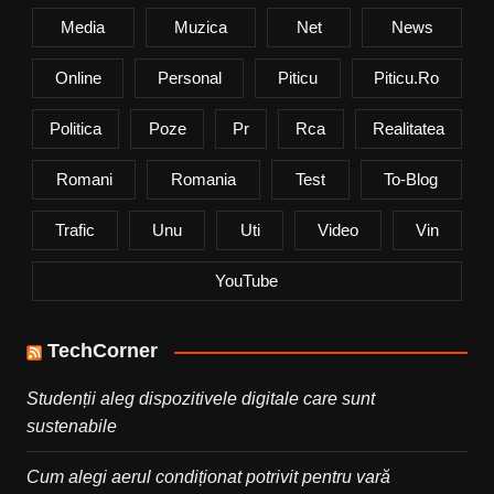
Media
Muzica
Net
News
Online
Personal
Piticu
Piticu.ro
Politica
Poze
Pr
Rca
Realitatea
Romani
Romania
Test
To-Blog
Trafic
Unu
Uti
Video
Vin
YouTube
TechCorner
Studenții aleg dispozitivele digitale care sunt
sustenabile
Cum alegi aerul condiționat potrivit pentru vară