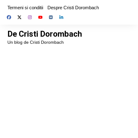
Skip
Termeni si conditii
Despre Cristi Dorombach
to
content
De Cristi Dorombach
Un blog de Cristi Dorombach