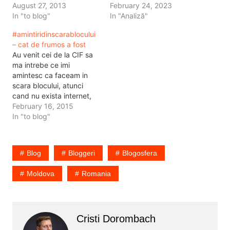
August 27, 2013
February 24, 2023
In "to blog"
In "Analiză"
#amintiridinscarablocului
– cat de frumos a fost
Au venit cei de la CIF sa
ma intrebe ce imi
amintesc ca faceam in
scara blocului, atunci
cand nu exista internet,
atunci cand nu exista
February 16, 2015
curent electric, dar nici
In "to blog"
ceva mai bun de facut. Mi
se pare ca a trecut atat
de mult de atunci. Voua
Blog
Bloggeri
Blogosfera
nu? E ca raspunsul…
Moldova
Romania
Cristi Dorombach