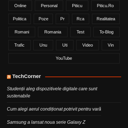
Online
Personal
Piticu
Piticu.ro
Politica
Poze
Pr
Rca
Realitatea
Romani
Romania
Test
To-Blog
Trafic
Unu
Uti
Video
Vin
YouTube
TechCorner
Studenții aleg dispozitivele digitale care sunt
sustenabile
Cum alegi aerul condiționat potrivit pentru vară
Samsung a lansat noua serie Galaxy Z