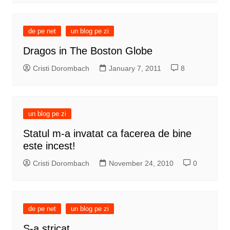
de pe net
un blog pe zi
Dragos in The Boston Globe
Cristi Dorombach
January 7, 2011
8
un blog pe zi
Statul m-a invatat ca facerea de bine
este incest!
Cristi Dorombach
November 24, 2010
0
de pe net
un blog pe zi
S-a stricat