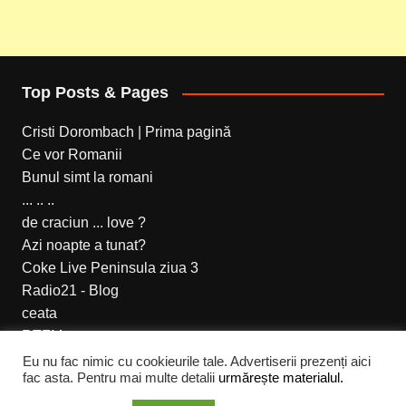
Top Posts & Pages
Cristi Dorombach | Prima pagină
Ce vor Romanii
Bunul simt la romani
... .. ..
de craciun ... love ?
Azi noapte a tunat?
Coke Live Peninsula ziua 3
Radio21 - Blog
ceata
RTFM
Eu nu fac nimic cu cookieurile tale. Advertiserii prezenți aici
fac asta. Pentru mai multe detalii
urmărește materialul.