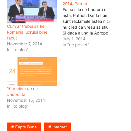
2014: Patriot
Eu nu stiu ce bautura e
asta, Patriot. Dar la cum
sunt reclamele astea nici
Cum ar trebui sa fie
nu cred ca vreau sa stiu.
Romania lucrului bine
Si daca ajung la Apropo
facut
Tv, reclamele astea ar
July 1, 2014
November 7, 2014
putea fi dezbatute cel
In "de pe net"
In "to blog"
putin jumatate de ora.
Partea buna e ca ai o
sumedenie de lucruri de
vorbit aici.…
10 motive de ce
#nuponta
November 15, 2014
In "to blog"
Fapte Bune
Internet