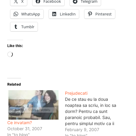
X
Facebook
Telegram
WhatsApp
LinkedIn
Pinterest
Tumblr
Like this:
Loading…
Related
Prejudecati
De ce stau eu la doua
noaptea sa scriu, in loc sa
dorm? Pentru ca sunt
paranoic probabil. Sau,
Ce invatam?
pentru simplul motiv ca ii
October 31, 2007
vad pe unii ca sunt asa.
February 9, 2007
In "to blog"
Sau pentru ca ii vad ca
In "to blog"