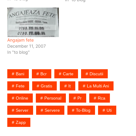
nu reusesc sa se
adapteze ritmului in care
suntem acum, si probabil,
ideile conservatoare…
Angajam fete
December 11, 2007
In "to blog"
Bani
Bcr
Carte
Discutii
Fete
Gratis
It
La Multi Ani
Online
Personal
Pr
Rca
Server
Servere
To-Blog
Uti
Zapp