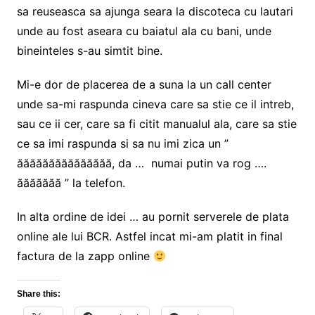
sa reuseasca sa ajunga seara la discoteca cu lautari
unde au fost aseara cu baiatul ala cu bani, unde
bineinteles s-au simtit bine.
Mi-e dor de placerea de a suna la un call center
unde sa-mi raspunda cineva care sa stie ce il intreb,
sau ce ii cer, care sa fi citit manualul ala, care sa stie
ce sa imi raspunda si sa nu imi zica un ”
ăăăăăăăăăăăăăăă, da … numai putin va rog ….
ăăăăăăă ” la telefon.
In alta ordine de idei … au pornit serverele de plata
online ale lui BCR. Astfel incat mi-am platit in final
factura de la zapp online
Share this: