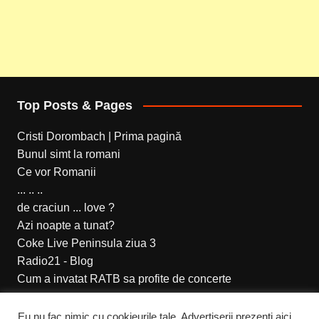
Top Posts & Pages
Cristi Dorombach | Prima pagină
Bunul simt la romani
Ce vor Romanii
... .. ..
de craciun ... love ?
Azi noapte a tunat?
Coke Live Peninsula ziua 3
Radio21 - Blog
Cum a invatat RATB sa profite de concerte
ceata
Eu nu fac nimic cu cookieurile tale. Advertiserii prezenți aici