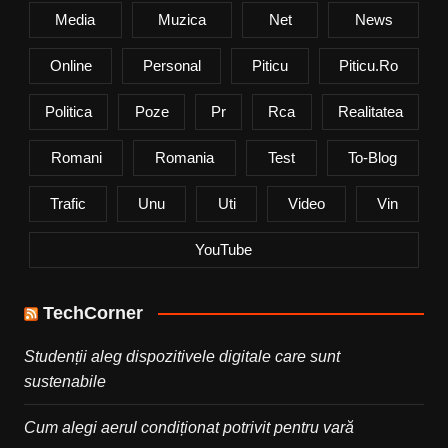
Media
Muzica
Net
News
Online
Personal
Piticu
Piticu.ro
Politica
Poze
Pr
Rca
Realitatea
Romani
Romania
Test
To-Blog
Trafic
Unu
Uti
Video
Vin
YouTube
TechCorner
Studenții aleg dispozitivele digitale care sunt
sustenabile
Cum alegi aerul condiționat potrivit pentru vară