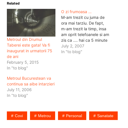
Related
O zi frumoasa …
M-am trezit cu juma de
ora mai tarziu. De fapt,
m-am trezit la timp, insa
am oprit telefoanele si am
Metroul din Drumul
zis ca .... hai ca 5 minute
Taberei este gata! Va fi
nu o fi mult. Cand a sunat
July 2, 2007
inaugurat in urmatorii 75
alarma de la calculatoar,
In "to blog"
de ani
eu aveam impresia ca imi
February 5, 2015
vorbea cineva. Nu,
In "to blog"
alarma aia nu e…
Metroul Bucurestean va
continua sa aibe intarzieri
July 11, 2006
In "to blog"
Covi
Metrou
Personal
Sanatate