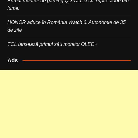
Primul monitor de gaming QD-OLED cu Triple Mode din
lume:
HONOR aduce în România Watch 6. Autonomie de 35
de zile
TCL lansează primul său monitor OLED+
Ads