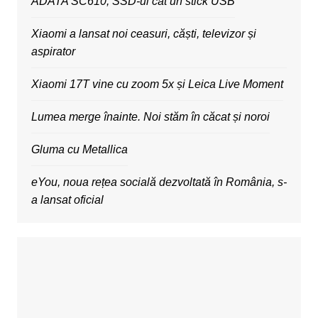
ADATA SC610, SSD-ul cât un stick USB
Xiaomi a lansat noi ceasuri, căști, televizor și
aspirator
Xiaomi 17T vine cu zoom 5x și Leica Live Moment
Lumea merge înainte. Noi stăm în căcat și noroi
Gluma cu Metallica
eYou, noua rețea socială dezvoltată în România, s-
a lansat oficial