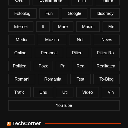
Ces
Evenimente
Film
Filme
Fotoblog
Fun
Google
Idiocracy
Internet
It
Mare
Mașini
Me
Media
Muzica
Net
News
Online
Personal
Piticu
Piticu.ro
Politica
Poze
Pr
Rca
Realitatea
Romani
Romania
Test
To-Blog
Trafic
Unu
Uti
Video
Vin
YouTube
TechCorner